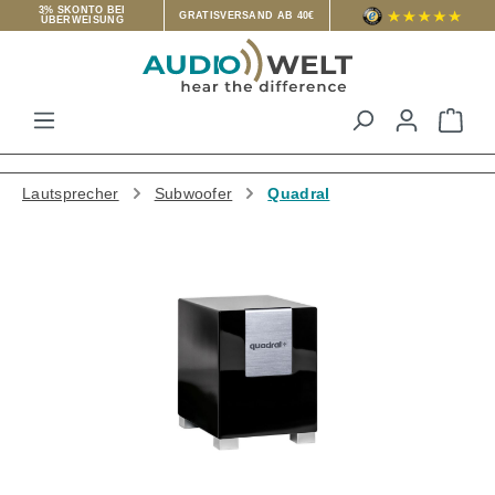
3% SKONTO BEI
GRATISVERSAND AB 40€
ÜBERWEISUNG
Zum Hauptinhalt springen
War
Lautsprecher
Subwoofer
Quadral
Bildergalerie überspringen