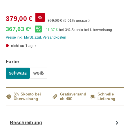
%
379,00 €
399,00 €
(5.01% gespart)
367,63 €*
%
-11,37 €
bei 3% Skonto bei Überweisung
Preise inkl. MwSt. zzgl. Versandkosten
nicht auf Lager
auswählen
Farbe
schwarz
weiß
(Diese Option ist zurzeit nicht verfügbar.)
(Diese Option ist zurzeit nicht verfügbar.)
3% Skonto bei
Gratisversand
Schnelle
Überweisung
ab 40€
Lieferung
Beschreibung