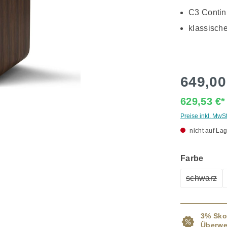
C3 Conti
klassisch
649,00
629,53 €
Preise inkl. MwS
nicht auf Lag
ausw
Farbe
schwarz
(Diese O
3% Sko
Überwe