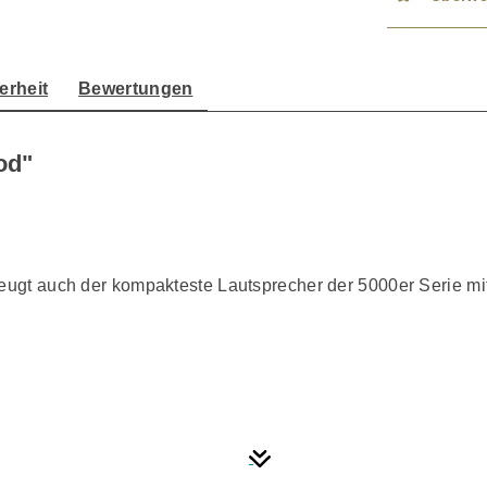
erheit
Bewertungen
od"
zeugt auch der kompakteste Lautsprecher der 5000er Serie mi
anen gewährleisten eine bessere Dynamik in der Basswiede
allwände setzen einen Kontrapunkt zu den neuen glatten C