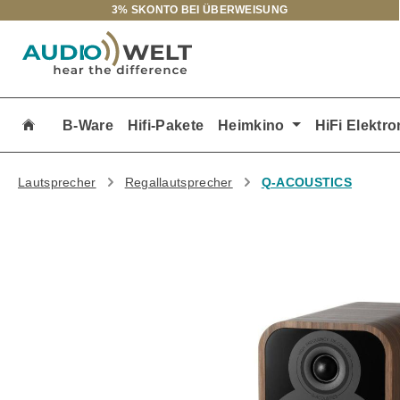
3% SKONTO BEI ÜBERWEISUNG
m Hauptinhalt springen
Zur Suche springen
Zur Hauptnavigation springen
B-Ware
Hifi-Pakete
Heimkino
HiFi Elektro
Lautsprecher
Regallautsprecher
Q-ACOUSTICS
Bildergalerie überspringen