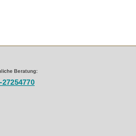
ie mit 25 mm großer Gewebekalotte, kompaktem Neodym-
ch höhere Belastbarkeit Punkt-zu-Punkt™ (P2P)
t
Klangqualität neue Maßstäbe in der Aufsteigerklasse. Mit
n störende Gehäuseresonanzen dokumentiert Q Acoustics
liche Beratung:
-27254770
r, deren raffinierte Linienführung sich an die elegante
estigungslöcher auf und sind mit einer Schicht aus
Vibrationen an den Fronten der Lautsprecher wirkungsvoll