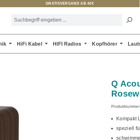
GRATISVERSAND AB 40€
nik
HiFi Kabel
HIFI Radios
Kopfhörer
Laut
Q Acou
Rosew
Produktnummer
Kompakt L
speziell f
schwimme