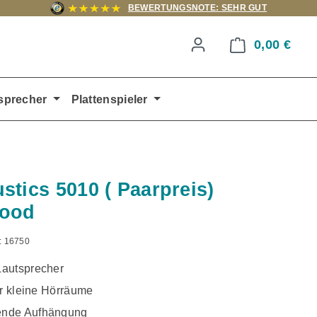
BEWERTUNGSNOTE: SEHR GUT
0,00 €
Ware
sprecher
Plattenspieler
stics 5010 ( Paarpreis)
ood
:
16750
autsprecher
ür kleine Hörräume
nde Aufhängung