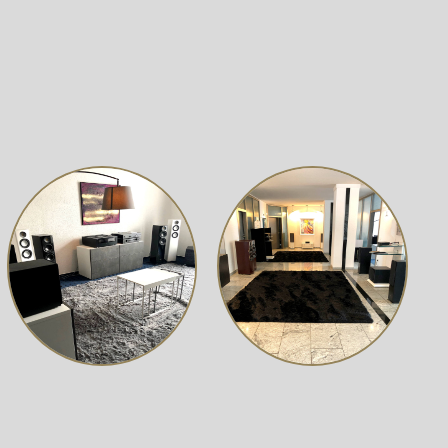
 110 mm große CC3 Continuous Curved Cone™ Membran. In
icht nur eine hervorragende Dynamik insbesondere im
e Belastbarkeit auf.
0er Serie eine 25 mm große Gewebekalotte, ein kompaktes
 Hochtöner mechanisch von der Schallwand getrennt,
ahtlose Ankopplung an die Mitteltieftöner.