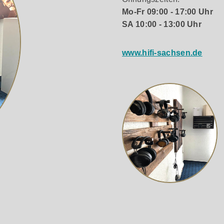
Mo-Fr 09:00 - 17:00 Uhr
SA 10:00 - 13:00 Uhr
www.hifi-sachsen.de
teltieftöners der 5010 ist die durchgehend geschwungene,
n und 30,5 großen Schwingspulen realisieren die Chassis n
nellen Treibern mit 25 mm-Schwingspulen eine um 50 % höher
 aus der Concept-Serie umfasst die Hochtoneinheit der 500
ten Hohlraum. Durch eine schwimmende Aufhängung ist der
ner verhindert. Niedrige Übergangsfrequenzen sichern eine n