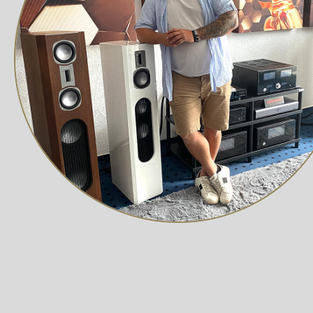
Mitteltieftöner
Das Herzstück des von Grund auf neu entwickelten Mit
Zusammenarbeit mit besonders kräftigen Magnetsysteme
Bassbereich, sondern weisen im Vergleich zu konventio
Hochtöner
Basierend auf dem Konstruktionsprinzip des Hochtöners
Neodym-Magnetsystem und einen hermetisch abgedichte
was Wechselwirkungen mit dem benachbarten Mitteltieftö
C3 Continuous Curved Cone™