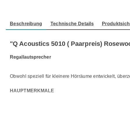
Beschreibung
Technische Details
Produktsich
"Q Acoustics 5010 ( Paarpreis) Rosewo
Regallautsprecher
Obwohl speziell für kleinere Hörräume entwickelt, über
HAUPTMERKMALE
Mitteltieftöner mit C3 Continuous Curved Cone™ Membr
Butylkautschuk und schwarzem Acryl beschichtete Sch