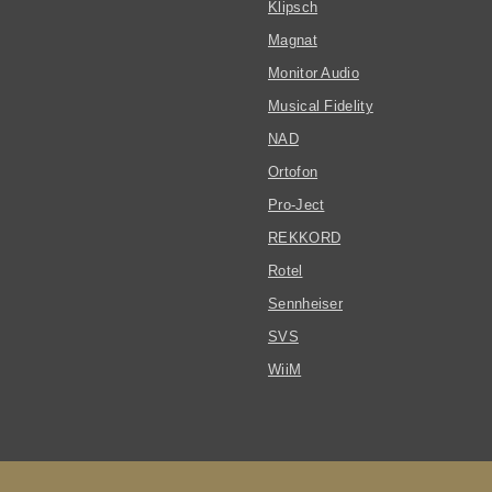
Klipsch
Magnat
Monitor Audio
Musical Fidelity
NAD
Ortofon
Pro-Ject
REKKORD
Rotel
Sennheiser
SVS
WiiM