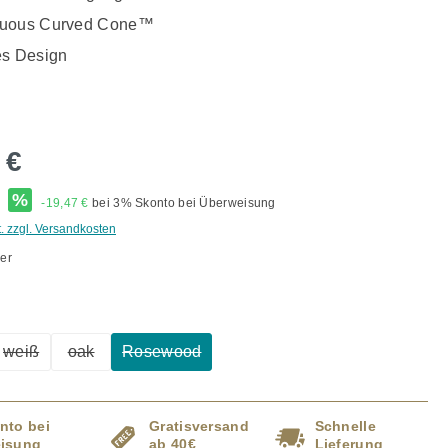
nuous Curved Cone™
es Design
 €
*
%
-19,47 €
bei 3% Skonto bei Überweisung
t. zzgl. Versandkosten
er
ählen
weiß
oak
Rosewood
ption ist zurzeit nicht verfügbar.)
(Diese Option ist zurzeit nicht verfügbar.)
(Diese Option ist zurzeit nicht verfügbar.)
(Diese Option ist zurzeit nicht verfügbar.)
nto bei
Gratisversand
Schnelle
isung
ab 40€
Lieferung