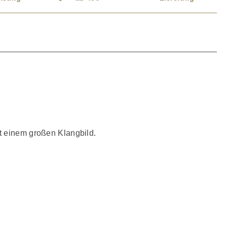
t einem großen Klangbild.
rgabe und eine optimale Anbindung des Hochtöners. Mit
3-Membranen Vier Gehäuseausführungen: Satinschwarz,