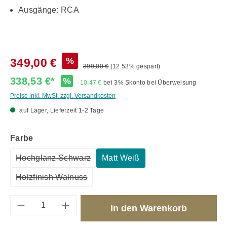
Ausgänge: RCA
%
349,00 €
399,00 €
(12.53% gespart)
338,53 €*
%
-10,47 €
bei 3% Skonto bei Überweisung
Preise inkl. MwSt. zzgl. Versandkosten
auf Lager, Lieferzeit 1-2 Tage
auswählen
Farbe
Hochglanz Schwarz
Matt Weiß
(Diese Option ist zurzeit nicht verfügbar.)
Holzfinish Walnuss
(Diese Option ist zurzeit nicht verfügbar.)
Produkt Anzahl: Gib den gewünschten Wert 
In den Warenkorb