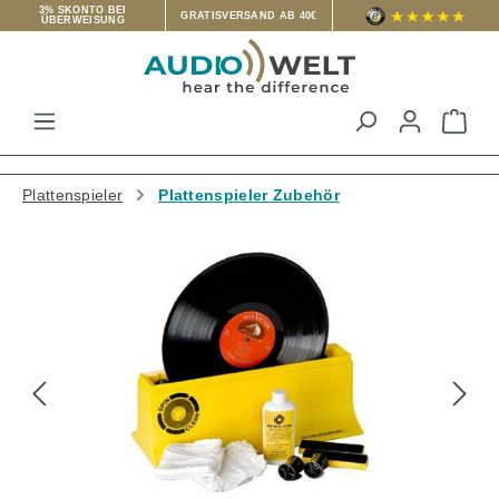
3% SKONTO BEI
GRATISVERSAND AB 40€
ÜBERWEISUNG
Zum Hauptinhalt springen
War
Plattenspieler
Plattenspieler Zubehör
Bildergalerie überspringen