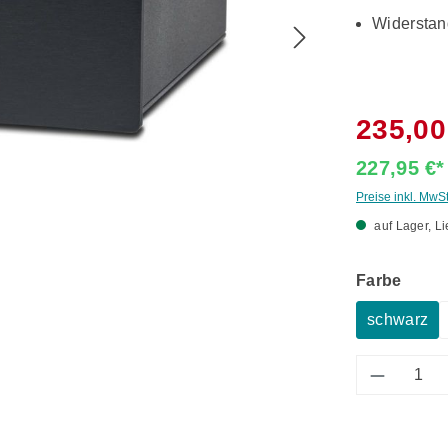
Widerstand
235,00
227,95 €
Preise inkl. MwS
auf Lager, Li
ausw
Farbe
schwarz
Produkt 