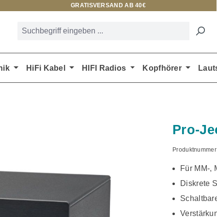
GRATISVERSAND AB 40€
nik
HiFi Kabel
HIFI Radios
Kopfhörer
Laut
Pro-Je
Produktnummer
Für MM-, 
Diskrete 
Schaltbare
Verstärkun