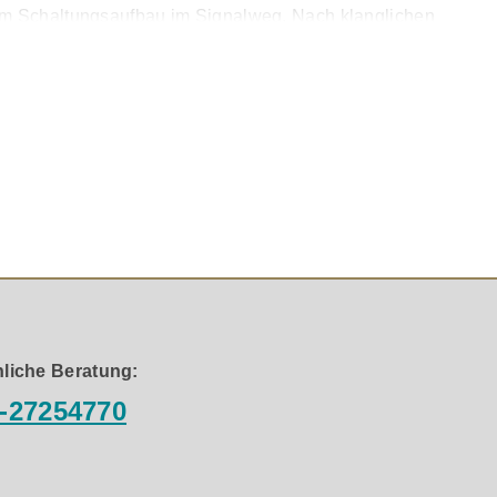
tem Schaltungsaufbau im Signalweg. Nach klanglichen
em Aluminium in silbern oder schwarz.
gh-Output MC-Tonabnehmer sowie, des Abschlusswiderstand
cht an eine Betriebsart gekoppelt. Alle Einstellungen
s 10 Ohm, 100 Ohm und 1kOhm (Low-Output MC-
g Iron- und MM-Tonabnehmer) Verstärkung: 40dB, 43dB,
liche Beratung:
-27254770