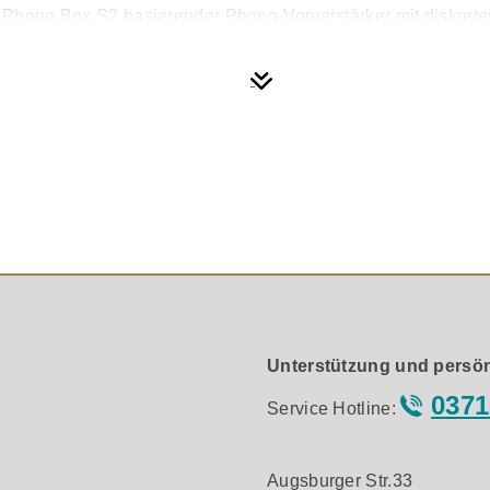
ect Phono Box S2 basierender Phono-Vorverstärker mit diskre
densatoren sorgen für feinsten Klang. Gehäuse aus gebürstet
en für die Abschlusskapazität von MM-, Moving Iron- und Hi
er Stufen einstellbar. Die Einstellung der Verstärkung ist ni
den.
usswiderstand einstellbar: Abschlusswiderstand: stufenlo
F, 200pF, 320pF und 420pF/47kOhm (High-Output MC-, Movin
s Netzteil (im Lieferumfang enthalten)
Unterstützung und persön
0371
Service Hotline:
Augsburger Str.33