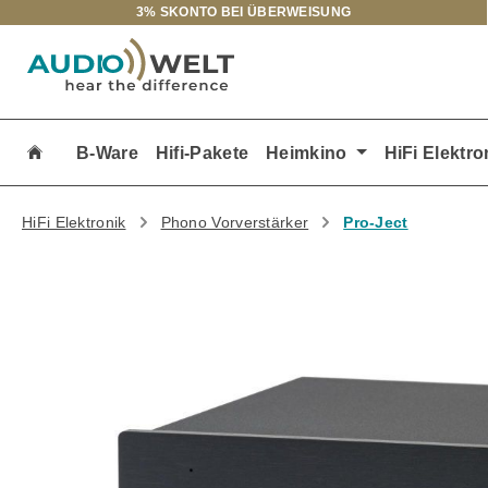
3% SKONTO BEI ÜBERWEISUNG
m Hauptinhalt springen
Zur Suche springen
Zur Hauptnavigation springen
B-Ware
Hifi-Pakete
Heimkino
HiFi Elektro
HiFi Elektronik
Phono Vorverstärker
Pro-Ject
Bildergalerie überspringen