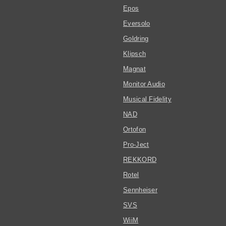
Epos
Eversolo
Goldring
Klipsch
Magnat
Monitor Audio
Musical Fidelity
NAD
Ortofon
Pro-Ject
REKKORD
Rotel
Sennheiser
SVS
WiiM