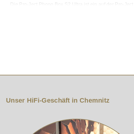
Die Pro-Ject Phono Box S2 Ultra ist ein auf der Pro-J
Aspekten ausgesuchte Bauteile wie z.B. Polystyrol-Kon
Das Gerät verfügt über vielfältige Einstellmöglichkeit
für Low-Output MC-Tonabnehmer. Die Verstärkung ist in vi
können für die Betriebsarten MM und MC verwendet wer
Technik für den guten Klang
Keine ICs im Signalweg Abschlusskapazität und Abschl
Tonabnehmer) Abschlusskapazitäten/-widerstand: 100p
60dB und 63dB Schaltbarer Subsonic-Filter Ausgelagerte
Unser HiFi-Geschäft in Chemnitz