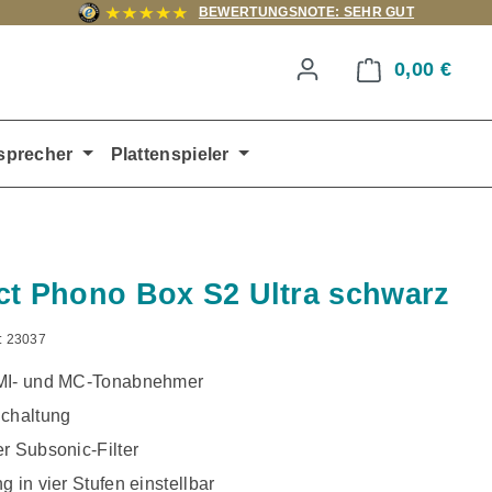
BEWERTUNGSNOTE: SEHR GUT
0,00 €
Ware
sprecher
Plattenspieler
ct Phono Box S2 Ultra schwarz
:
23037
MI- und MC-Tonabnehmer
Schaltung
r Subsonic-Filter
g in vier Stufen einstellbar