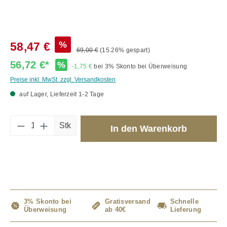
%
58,47 €
69,00 €
(15.26% gespart)
56,72 €*
%
-1,75 €
bei 3% Skonto bei Überweisung
Preise inkl. MwSt. zzgl. Versandkosten
auf Lager, Lieferzeit 1-2 Tage
Produkt Anzahl: Gib den gewünschten Wert 
Stk
In den Warenkorb
3% Skonto bei
Gratisversand
Schnelle
Überweisung
ab 40€
Lieferung