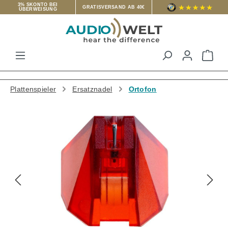
3% SKONTO BEI
GRATISVERSAND AB 40€
ÜBERWEISUNG
Zum Hauptinhalt springen
War
Plattenspieler
Ersatznadel
Ortofon
Bildergalerie überspringen