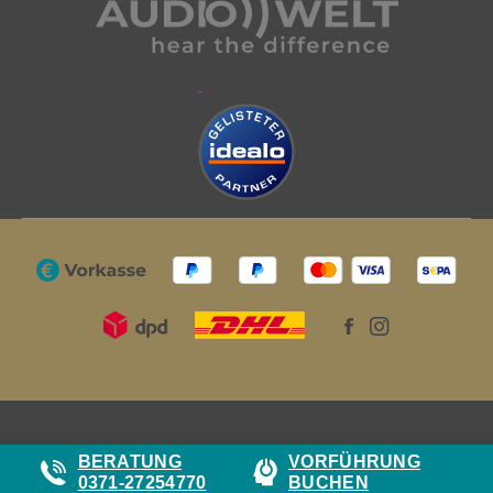
BERATUNG
VORFÜHRUNG
0371-27254770
BUCHEN