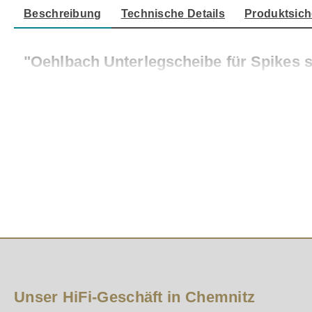
Beschreibung
Technische Details
Produktsich
"Oehlbach Unterlegscheibe für Spikes 
Hochwertige Unterlegscheiben für Subwoofer / Boxen m
des Gehäuses und schützt den Fußboden.
Unser HiFi-Geschäft in Chemnitz