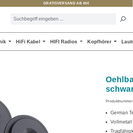
GRATISVERSAND AB 40€
nik
HiFi Kabel
HIFI Radios
Kopfhörer
Laut
Oehlba
schwar
Produktnummer
German T
Vollmetall
Tragfähigk