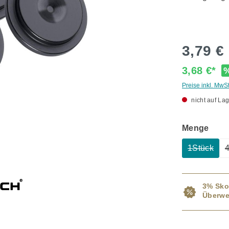
3,79 €
3,68 €*
Preise inkl. MwS
nicht auf Lag
ausw
Menge
1Stück
(Diese Op
3% Sko
Überwe