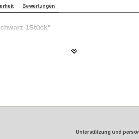
erheit
Bewertungen
schwarz 1Stück"
it Spikes oder für die Kombination mit Oehlbach-Spikes. V
Unterstützung und persön