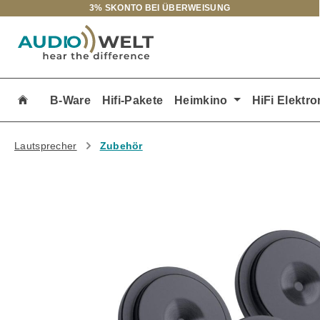
3% SKONTO BEI ÜBERWEISUNG
m Hauptinhalt springen
Zur Suche springen
Zur Hauptnavigation springen
B-Ware
Hifi-Pakete
Heimkino
HiFi Elektro
Lautsprecher
Zubehör
Bildergalerie überspringen