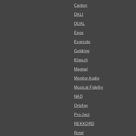
Canton
DALI
DUAL
Epos
Eversolo
Goldring
Klipsch
Magnat
Monitor Audio
Musical Fidelity
NAD
Ortofon
Pro-Ject
REKKORD
Rotel