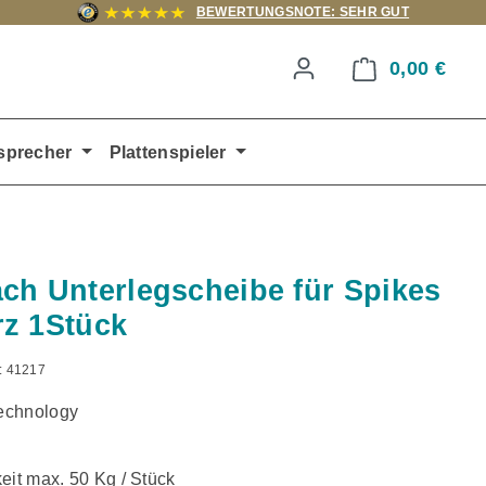
BEWERTUNGSNOTE: SEHR GUT
0,00 €
Ware
sprecher
Plattenspieler
ch Unterlegscheibe für Spikes
z 1Stück
:
41217
echnology
eit max. 50 Kg / Stück