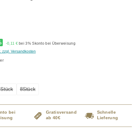
%
-0,11 €
bei 3% Skonto bei Überweisung
t. zzgl. Versandkosten
er
ählen
4Stück
8Stück
tion ist zurzeit nicht verfügbar.)
(Diese Option ist zurzeit nicht verfügbar.)
(Diese Option ist zurzeit nicht verfügbar.)
nto bei
Gratisversand
Schnelle
isung
ab 40€
Lieferung