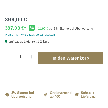
399,00 €
387,03 €*
%
-11,97 €
bei 3% Skonto bei Überweisung
Preise inkl. MwSt. zzgl. Versandkosten
auf Lager, Lieferzeit 1-2 Tage
Produkt Anzahl: Gib den gewünschten Wert 
In den Warenkorb
3% Skonto bei
Gratisversand
Schnelle
Überweisung
ab 40€
Lieferung