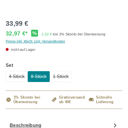
33,99 €
32,97 €*
%
-1,02 €
bei 3% Skonto bei Überweisung
Preise inkl. MwSt. zzgl. Versandkosten
nicht auf Lager
auswählen
Set
4 Stück
8 Stück
1 Stück
(Diese Option ist zurzeit nicht verfügbar.)
(Diese Option ist zurzeit nicht verfügbar.)
(Diese Option ist zurzeit nicht verfü
3% Skonto bei
Gratisversand
Schnelle
Überweisung
ab 40€
Lieferung
Beschreibung