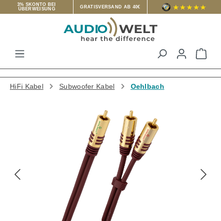
3% SKONTO BEI
GRATISVERSAND AB 40€
ÜBERWEISUNG
Zum Hauptinhalt springen
War
HiFi Kabel
Subwoofer Kabel
Oehlbach
Bildergalerie überspringen