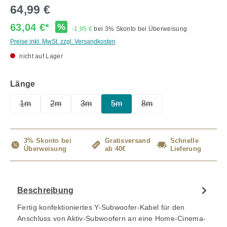
64,99 €
63,04 €*
%
-1,95 €
bei 3% Skonto bei Überweisung
Preise inkl. MwSt. zzgl. Versandkosten
nicht auf Lager
auswählen
Länge
1m
2m
3m
5m
8m
(Diese Option ist zurzeit nicht verfügbar.)
(Diese Option ist zurzeit nicht verfügbar.)
(Diese Option ist zurzeit nicht verfügbar.)
(Diese Option ist zurzeit nicht ve
(Diese Option ist zurzeit
3% Skonto bei
Gratisversand
Schnelle
Überweisung
ab 40€
Lieferung
Beschreibung
Fertig konfektioniertes Y-Subwoofer-Kabel für den
Anschluss von Aktiv-Subwoofern an eine Home-Cinema-