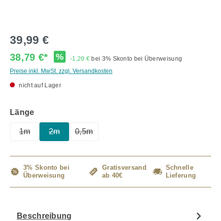
39,99 €
38,79 €*
%
-1,20 €
bei 3% Skonto bei Überweisung
Preise inkl. MwSt. zzgl. Versandkosten
nicht auf Lager
auswählen
Länge
1m
2m
0,5m
(Diese Option ist zurzeit nicht verfügbar.)
(Diese Option ist zurzeit nicht verfügbar.)
(Diese Option ist zurzeit nicht verfügbar.)
3% Skonto bei
Gratisversand
Schnelle
Überweisung
ab 40€
Lieferung
Beschreibung