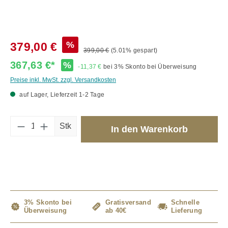
%
379,00 €
399,00 €
(5.01% gespart)
367,63 €*
%
-11,37 €
bei 3% Skonto bei Überweisung
Preise inkl. MwSt. zzgl. Versandkosten
auf Lager, Lieferzeit 1-2 Tage
Produkt Anzahl: Gib den gewünschten Wert 
Stk
In den Warenkorb
3% Skonto bei
Gratisversand
Schnelle
Überweisung
ab 40€
Lieferung