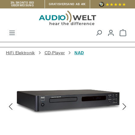
3% SKONTO BEI
GRATISVERSAND AB 40€
ÜBERWEISUNG
Zum Hauptinhalt springen
War
HiFi Elektronik
CD-Player
NAD
Bildergalerie überspringen