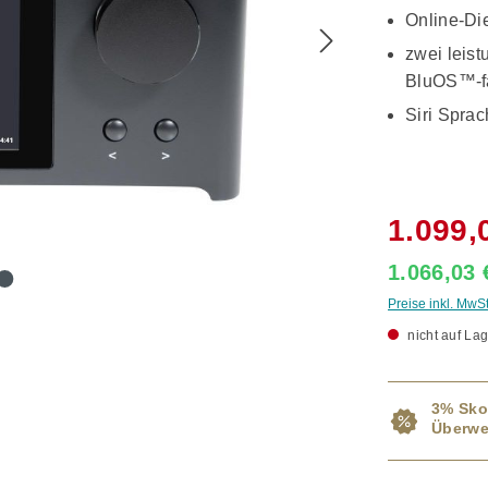
Online-Di
zwei leis
BluOS™-fa
Siri Sprac
1.099,
1.066,03
Preise inkl. MwS
nicht auf Lag
3% Sko
Überwe