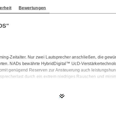
erheit
Bewertungen
OS"
reaming-Zeitalter. Nur zwei Lautsprecher anschließen, die g
ten. NADs bewährte HybridDigital™ UcD-Verstärkertechnolog
 somit genügend Reserven zur Ansteuerung auch leistungshun
utsprecherlast durch ein extrem niedriges Rauschen und min
er hochwertigen Gehäusematerialien spricht der C 700 alle 
iumgehäuse, in dessen Glasfront ein hochauflösendes, 12,7 Ze
ehreglers und der Navigationstasten alle Verstärkereinstell
om Sitzplatz aus ist gesorgt: Neben der Steuerung aller St