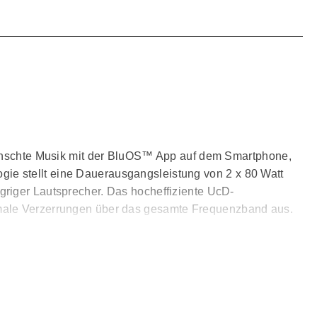
ewünschte Musik mit der BluOS™ App auf dem Smartphone,
ie stellt eine Dauerausgangsleistung von 2 x 80 Watt
griger Lautsprecher. Das hocheffiziente UcD-
imale Verzerrungen über das gesamte Frequenzband aus.
Sinne an – nicht nur das Hören, sondern auch das Sehen
ntimeter großes Farbdisplay integriert ist. Über die im
ungen auf komfortable Weise anpassen.
reaming-Funktionen über die intuitive BluOS™ App kann