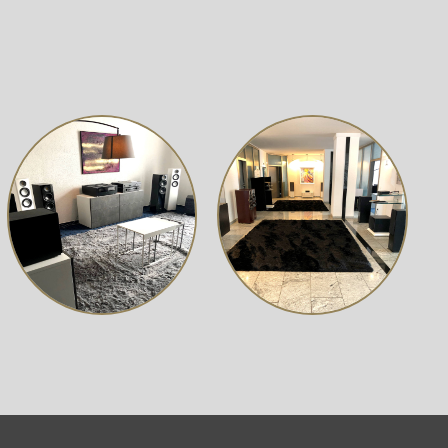
. Er verfügt über zwei analoge Cinch-Hochpegeleingänge
n Komponenten. Außerdem gibt es einen HDMI eARC-
abel über die Fernbedienung des Fernsehers regeln.
 Bluetooth® aptX™ HD möglich. Das im C 700 integrierte
direkt weiter an einen gekoppelten Bluetooth®-Kopfhörer.
 BluOS™-App konfigurieren lässt. Die Einstellungen für
rn.