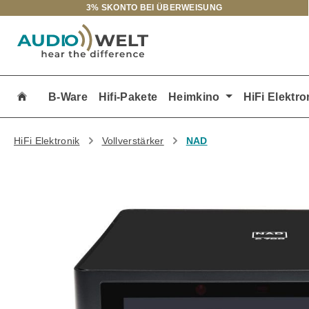
3% SKONTO BEI ÜBERWEISUNG
m Hauptinhalt springen
Zur Suche springen
Zur Hauptnavigation springen
B-Ware
Hifi-Pakete
Heimkino
HiFi Elektro
HiFi Elektronik
Vollverstärker
NAD
Bildergalerie überspringen