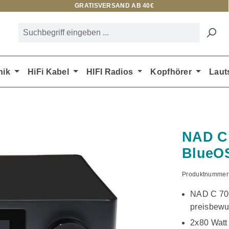
GRATISVERSAND AB 40€
nik
HiFi Kabel
HIFI Radios
Kopfhörer
Laut
NAD C 
BlueO
Produktnummer
NAD C 700 
preisbewu
2x80 Watt