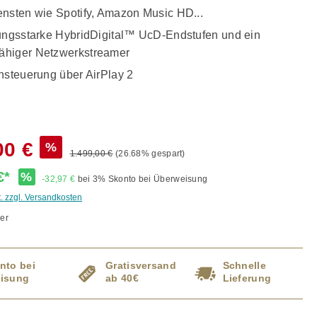
ensten wie Spotify, Amazon Music HD...
tungsstarke HybridDigital™ UcD-Endstufen und ein
̈higer Netzwerkstreamer
hsteuerung über AirPlay 2
00 €
%
1.499,00 €
(26.68% gespart)
 €*
%
-32,97 €
bei 3% Skonto bei Überweisung
t. zzgl. Versandkosten
er
nto bei
Gratisversand
Schnelle
isung
ab 40€
Lieferung