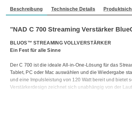
Beschreibung
Technische Details
Produktsich
"NAD C 700 Streaming Verstärker Blue
BLUOS™ STREAMING VOLLVERSTÄRKER
Ein Fest für alle Sinne
Der C 700 ist die ideale All-in-One-Lösung für das St
Tablet, PC oder Mac auswählen und die Wiedergabe star
und eine Impulsleistung von 120 Watt bereit und bietet
Verstärkerdesign zeichnet sich unabhängig von der La
Dank seines eleganten, minimalistischen Designs und d
und Berühren. Der Verstärker besitzt ein solides Alumin
Display angezeigten Menüs lassen sich mit Hilfe des Dr
Und auch für eine bequeme Bedienung des Verstärkers v