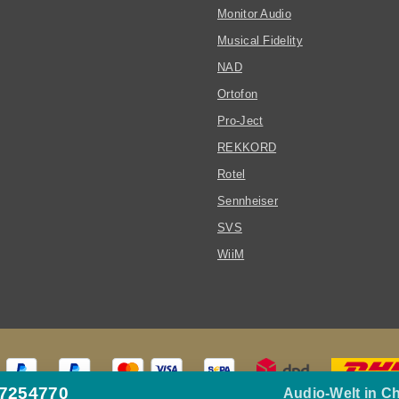
Monitor Audio
Musical Fidelity
NAD
Ortofon
Pro-Ject
REKKORD
Rotel
Sennheiser
SVS
WiiM
27254770
Audio-Welt in C