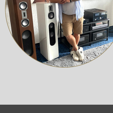
möglich.
Umfangreiche Anschlussmöglichkeiten
Neben seiner Netzwerk-Funktionalität ist der C 700 fü
sowie über koaxiale und optische Digitaleingänge für
Anschluss für ein entsprechend ausgestattetes TV-Gerät
Die Wiedergabe von auf einem Smartphone, Tablet oder
Bluetooth®-Modul versteht sich dabei nicht nur auf das
Zusätzlich zu den Lautsprecherausgängen ist der C 700 
den Tief- und Hochpass ermöglichen einen nahtlosen 
HAUPTMERKMALE