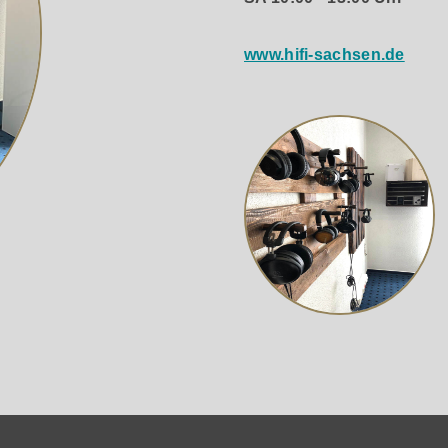
www.hifi-sachsen.de
r den Anschluss zahlreicher weiterer Audioquellen gewappnet
 den Anschluss von CD-Playern, Spielekonsolen und andere
. In diesem Fall la¨sst sich die Lautstärke des NAD komfort
 Notebook gespeicherten Musikdaten ist zudem kabellos per
 Empfangen von Daten, sondern sendet diese bei Bedarf auch 
mit einem Subwooferausgang ausgestattet, der sich über die
Übergang zwischen dem Subwoofer und den Hauptlautspreche