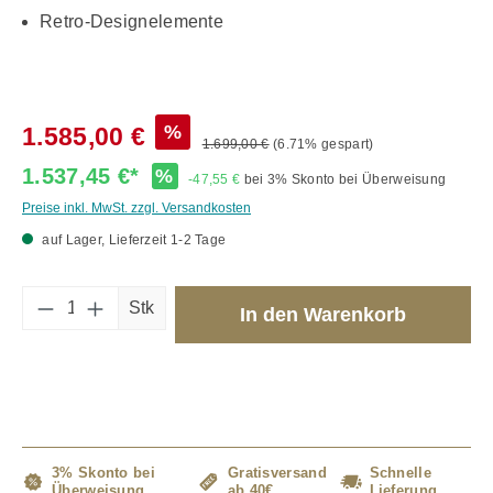
Retro-Designelemente
%
1.585,00 €
1.699,00 €
(6.71% gespart)
1.537,45 €*
%
-47,55 €
bei 3% Skonto bei Überweisung
Preise inkl. MwSt. zzgl. Versandkosten
auf Lager, Lieferzeit 1-2 Tage
Produkt Anzahl: Gib den gewünschten Wert 
Stk
In den Warenkorb
3% Skonto bei
Gratisversand
Schnelle
Überweisung
ab 40€
Lieferung