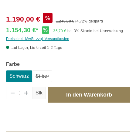
%
1.190,00 €
1.249,00 €
(4.72% gespart)
1.154,30 €*
%
-35,70 €
bei 3% Skonto bei Überweisung
Preise inkl. MwSt. zzgl. Versandkosten
auf Lager, Lieferzeit 1-2 Tage
auswählen
Farbe
Schwarz
Silber
(Diese Option ist zurzeit nicht verfügbar.)
Produkt Anzahl: Gib den gewünschten Wert 
Stk
In den Warenkorb