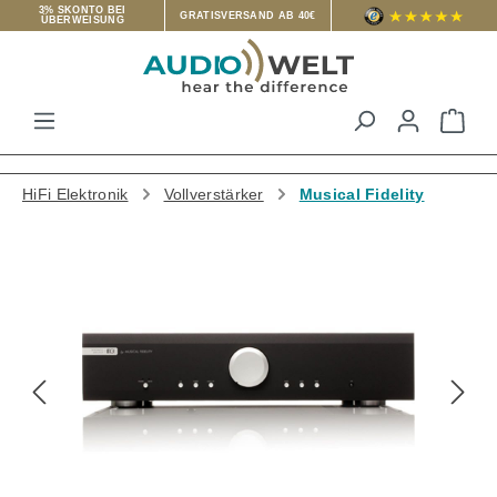
3% SKONTO BEI
GRATISVERSAND AB 40€
ÜBERWEISUNG
Zum Hauptinhalt springen
War
HiFi Elektronik
Vollverstärker
Musical Fidelity
Bildergalerie überspringen