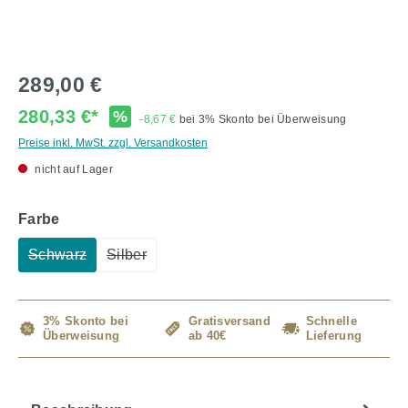
289,00 €
280,33 €*
%
-8,67 €
bei 3% Skonto bei Überweisung
Preise inkl. MwSt. zzgl. Versandkosten
nicht auf Lager
auswählen
Farbe
Schwarz
Silber
(Diese Option ist zurzeit nicht verfügbar.)
(Diese Option ist zurzeit nicht verfügbar.)
3% Skonto bei
Gratisversand
Schnelle
Überweisung
ab 40€
Lieferung