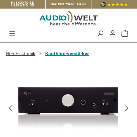
3% SKONTO BEI
GRATISVERSAND AB 40€
ÜBERWEISUNG
Zum Hauptinhalt springen
War
HiFi Elektronik
Kopfhörerverstärker
Bildergalerie überspringen