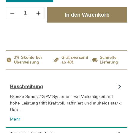
Produkt Anzahl: Gib den gewünschten Wert 
In den Warenkorb
3% Skonto bei
Gratisversand
Schnelle
Überweisung
ab 40€
Lieferung
Beschreibung
Bronze Series 7G AV-Systeme – wo Vielseitigkeit auf
hohe Leistung trifft Kraftvoll, raffiniert und mühelos stark:
Das…
Mehr