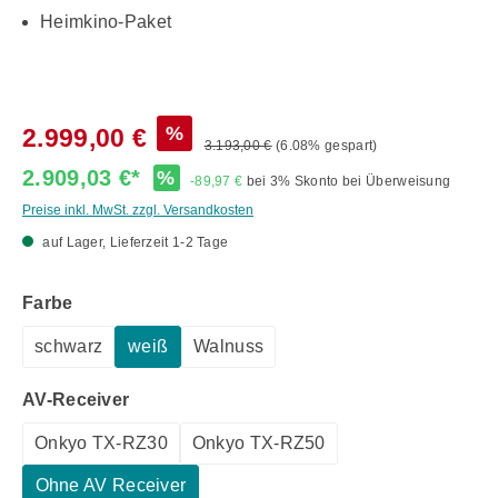
Heimkino-Paket
%
2.999,00 €
3.193,00 €
(6.08% gespart)
2.909,03 €*
%
-89,97 €
bei 3% Skonto bei Überweisung
Preise inkl. MwSt. zzgl. Versandkosten
auf Lager, Lieferzeit 1-2 Tage
auswählen
Farbe
schwarz
weiß
Walnuss
auswählen
AV-Receiver
Onkyo TX-RZ30
Onkyo TX-RZ50
Ohne AV Receiver