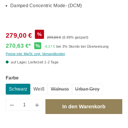
Damped Concentric Mode- (DCM)
%
279,00 €
299,00 €
(6.69% gespart)
270,63 €*
%
-8,37 €
bei 3% Skonto bei Überweisung
Preise inkl. MwSt. zzgl. Versandkosten
auf Lager, Lieferzeit 1-2 Tage
auswählen
Farbe
Schwarz
Weiß
Walnuss
Urban Grey
(Diese Option ist zurzeit nicht verfüg
(Diese Option ist zurz
Produkt Anzahl: Gib den gewünschten Wert 
In den Warenkorb