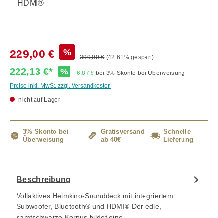
HDMI®
%
229,00 €
399,00 €
(42.61% gespart)
222,13 €*
%
-6,87 €
bei 3% Skonto bei Überweisung
Preise inkl. MwSt. zzgl. Versandkosten
nicht auf Lager
3% Skonto bei
Gratisversand
Schnelle
Überweisung
ab 40€
Lieferung
Beschreibung
Vollaktives Heimkino-Sounddeck mit integriertem
Subwoofer, Bluetooth® und HDMI® Der edle,
samtschwarze Korpus bildet eine…