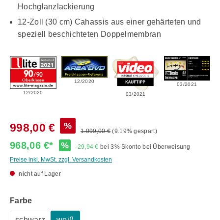
Hochglanzlackierung
12-Zoll (30 cm) Cahassis aus einer gehärteten und
speziell beschichteten Doppelmembran
12/2020
03/2021
12/2020
03/2021
%
998,00 €
1.099,00 €
(9.19% gespart)
968,06 €*
%
-29,94 €
bei 3% Skonto bei Überweisung
Preise inkl. MwSt. zzgl. Versandkosten
nicht auf Lager
auswählen
Farbe
schwarz
weiß