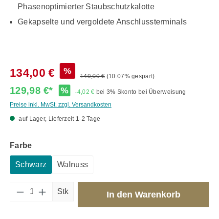
Phasenoptimierter Staubschutzkalotte
Gekapselte und vergoldete Anschlussterminals
%
134,00 €
149,00 €
(10.07% gespart)
129,98 €*
%
-4,02 €
bei 3% Skonto bei Überweisung
Preise inkl. MwSt. zzgl. Versandkosten
auf Lager, Lieferzeit 1-2 Tage
auswählen
Farbe
Schwarz
Walnuss
(Diese Option ist zurzeit nicht verfügbar.)
Produkt Anzahl: Gib den gewünschten Wert 
Stk
In den Warenkorb