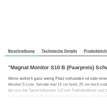
Beschreibung
Technische Details
Produktsich
"Magnat Monitor S10 B (Paarpreis) Sch
Wenn wirklich ganz wenig Platz vorhanden ist oder eine 
Monitor S-Line. Gerade mal 15 cm breit, 25 cm hoch un
der aus der Serie bekannte 110 mm Tiefmitteltöner und 
sich unser kleiner Regallautsprecher nämlich auf höchs
Das massive MDF-Gehäuse zieren auch bei unserem Klei