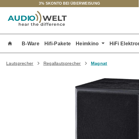
3% SKONTO BEI ÜBERWEISUNG
m Hauptinhalt springen
Zur Suche springen
Zur Hauptnavigation springen
B-Ware
Hifi-Pakete
Heimkino
HiFi Elektro
Lautsprecher
Regallautsprecher
Magnat
Bildergalerie überspringen