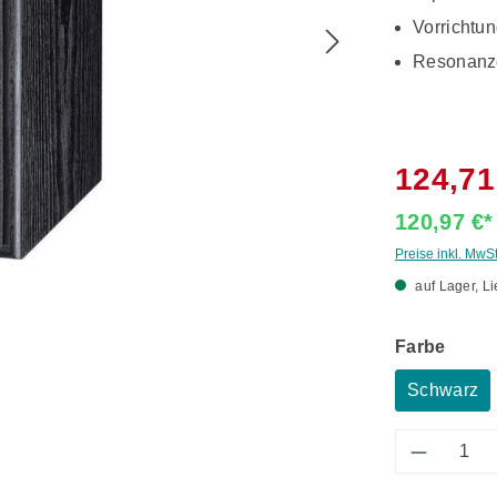
Vorrichtu
Resonanz
124,71
120,97 €
Preise inkl. MwS
auf Lager, Li
ausw
Farbe
Schwarz
Produkt 