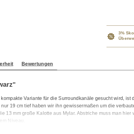
3% Sko
Überwe
erheit
Bewertungen
warz"
kompakte Variante für die Surroundkanäle gesucht wird, ist 
d nur 19 cm tief haben wir ihn gewissermaßen um die verbaut
die 13 mm große Kalotte aus Mylar. Abstriche muss man hier 
tem Niveau.
nsten die edlen Holzdekore in Schwarz und Walnuss und die