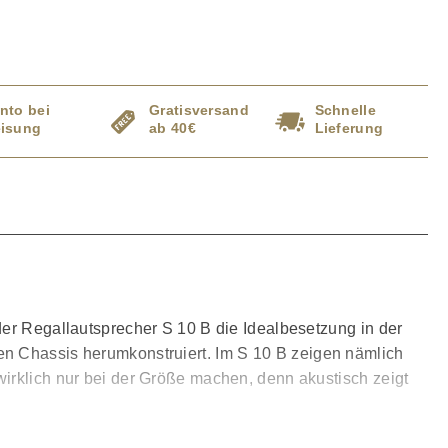
nto bei
Gratisversand
Schnelle
isung
ab 40€
Lieferung
der Regallautsprecher S 10 B die Idealbesetzung in der
en Chassis herumkonstruiert. Im S 10 B zeigen nämlich
wirklich nur bei der Größe machen, denn akustisch zeigt
 dunkel abgesetzte Schallwand findet sich hier ebenso