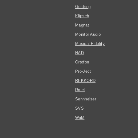
Goldring
Klipsch
Magnat
Monitor Audio
Musical Fidelity
NAD
Ortofon
Pro-Ject
REKKORD
Rotel
Sennheiser
SVS
WiiM