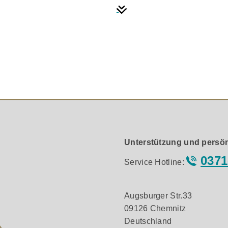
kellose Technik nicht sehen wollen.
Unterstützung und persön
0371
Service Hotline:
Augsburger Str.33
09126 Chemnitz
Deutschland