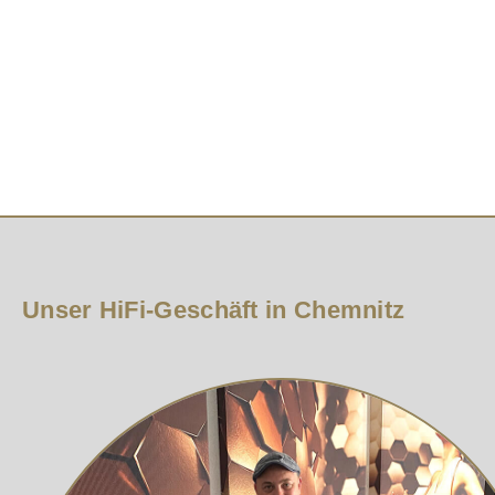
wie die abnehmbare Textilabdeckung für alle, die die ma
Unser HiFi-Geschäft in Chemnitz