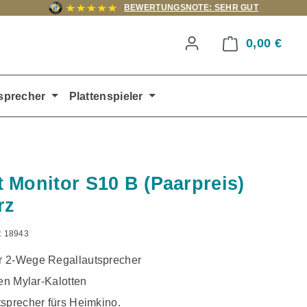
BEWERTUNGSNOTE: SEHR GUT
0,00 €
Ware
sprecher
Plattenspieler
 Monitor S10 B (Paarpreis)
rz
:
18943
 2-Wege Regallautsprecher
ten Mylar-Kalotten
tsprecher fürs Heimkino.