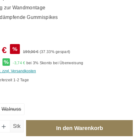
ng zur Wandmontage
dämpfende Gummispikes
 €
%
199,00 €
(37.33% gespart)
*
%
-3,74 €
bei 3% Skonto bei Überweisung
t. zzgl. Versandkosten
eferzeit 1-2 Tage
ählen
Walnuss
(Diese Option ist zurzeit nicht verfügbar.)
Anzahl: Gib den gewünschten Wert ein od
Stk
In den Warenkorb