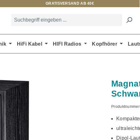
GRATISVERSAND AB 40€
nik
HiFi Kabel
HIFI Radios
Kopfhörer
Laut
Magnat
Schwa
Produktnummer
Kompakter
ultraleich
Dipol-Lau