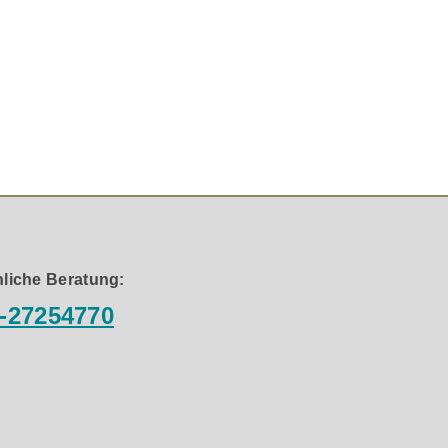
liche Beratung:
-27254770