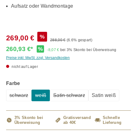
Aufsatz oder Wandmontage
%
269,00 €
288,00 €
(6.6% gespart)
260,93 €*
%
-8,07 €
bei 3% Skonto bei Überweisung
Preise inkl. MwSt. zzgl. Versandkosten
nicht auf Lager
auswählen
Farbe
schwarz
weiß
Satin schwarz
Satin weiß
(Diese Option ist zurzeit nicht verfügbar.)
(Diese Option ist zurzeit nicht verfügbar.)
(Diese Option ist zurzeit nicht ver
3% Skonto bei
Gratisversand
Schnelle
Überweisung
ab 40€
Lieferung