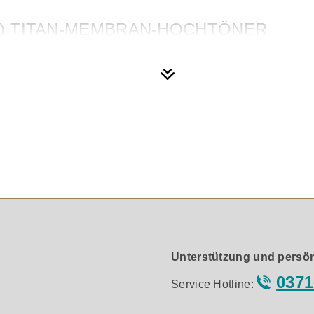
S) TITAN-MEMBRAN-HOCHTÖNER
gt für eine verbesserte, detaillierte Leistung. LTS-Hochtön
en Lautsprecher der Welt.
N
len, die unerwünschte Oberwellen erzeugen, was zu einer ver
Unterstützung und persön
0371
Service Hotline:
t der Reference Premiere-Anschluss die effizienteste und s
iefe Frequenzen und sauberere, kraftvollere Bässe sorgt.