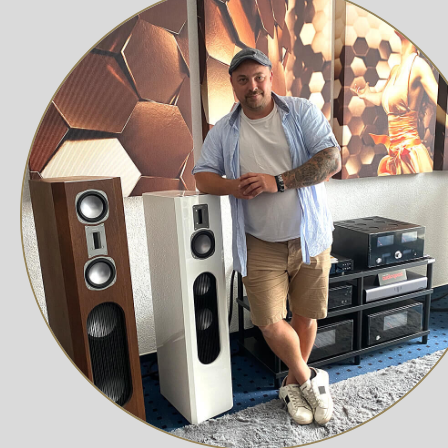
BI-WIRING BI-AMPING-FÄHIGKEIT
Zwei Eingangsanschlüsse für Bi-Wiring/Bi-Amping-Funk
klarere Mitteltöne. Bi-Amping ermöglicht eine weitere O
VÖLLIG NEUE KERAMIK-TIEFER
Ein charakteristisches Merkmal der Lautsprecher der R
wurden für eine absolut makellose Klangwiedergabe, minim
Emotionen, die Sie von einem Klipsch Reference Premie