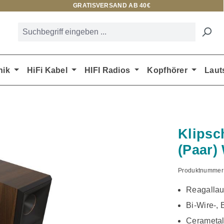
GRATISVERSAND AB 40€
nik
HiFi Kabel
HIFI Radios
Kopfhörer
Laut
Klipsc
(Paar)
Produktnummer
Reagallau
Bi-Wire-, 
Cerametall