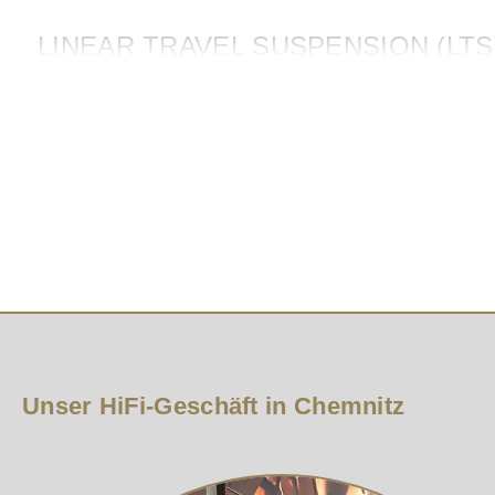
LINEAR TRAVEL SUSPENSION (LT
Das exklusive 1-Zoll-LTS minimiert Verzerrungen und sor
Serien und damit eine Kernkomponente einiger der best
BELÜFTETES HOCHTÖNER-DESIG
Das belüftete Hochtönergehäuse reduziert stehende Wel
Hochfrequenzwiedergabe führt.
TRACTRIX-HAFEN
Unser HiFi-Geschäft in Chemnitz
Durch die Verwendung der Tractrix-Geometrie ermöglich
Anschlussgeräusch reduziert wird und für druckvollere t