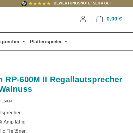
BEWERTUNGSNOTE: SEHR GUT
0,00 €
Ware
sprecher
Plattenspieler
h RP-600M II Regallautsprecher
 Walnuss
:
15034
tsprecher
Bi Amp fähig
ic Tieftöner