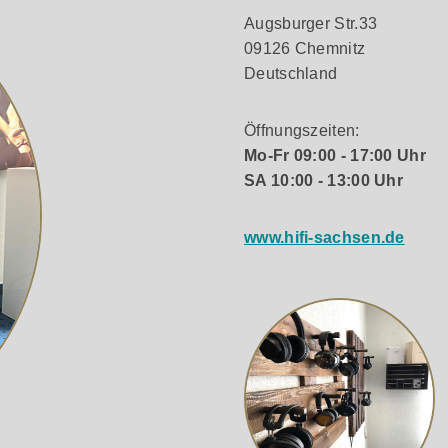
Augsburger Str.33
09126 Chemnitz
Deutschland
tionen trennen Hoch- und Niederfrequenzstrom in verschiede
Öffnungszeiten:
ptimierung der Leistung mit separaten externen Leistungsvers
Mo-Fr 09:00 - 17:00 Uhr
SA 10:00 - 13:00 Uhr
www.hifi-sachsen.de
eference Premiere-Serie: Die Cerametallic™-Tieftöner des d
ale Verzerrung und maximale Effizienz aktualisiert. Der neu g
re-Lautsprecher erwarten.