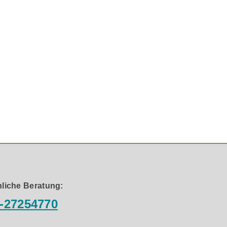
er sind ein Markenzeichen früherer Reference Premiere-
besserten Detailgenauigkeit und Klarheit bei der
liche Beratung:
-27254770
chnellste Luftübertragung aus dem Gehäuse, wodurch das