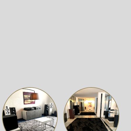
ne Lautsprecherkabel und reduzieren so Verzerrungen für
tärkern für die Hochfrequenz- und Niederfrequenztreiber.
ualen 8-Zoll-Hauptkanals und des 6,5-Zoll-Höhenkanals
estaltete Tieftöner liefert die Kraft, Details und