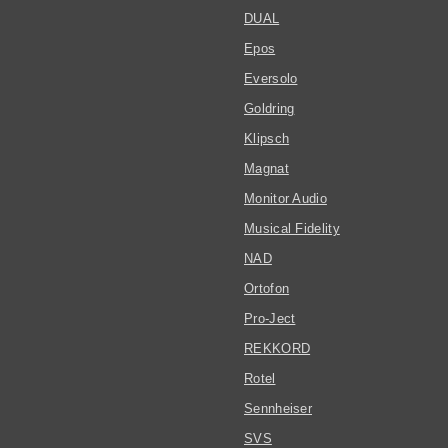
DUAL
Epos
Eversolo
Goldring
Klipsch
Magnat
Monitor Audio
Musical Fidelity
NAD
Ortofon
Pro-Ject
REKKORD
Rotel
Sennheiser
SVS