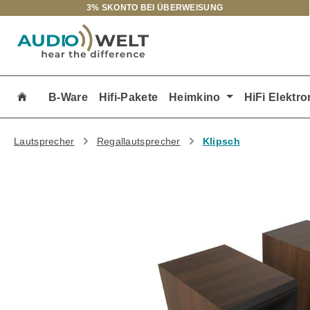
3% SKONTO BEI ÜBERWEISUNG
m Hauptinhalt springen
Zur Suche springen
Zur Hauptnavigation springen
B-Ware
Hifi-Pakete
Heimkino
HiFi Elektro
Lautsprecher
Regallautsprecher
Klipsch
Bildergalerie überspringen