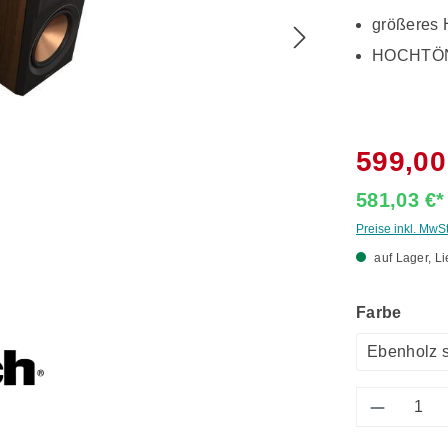
größeres 
HOCHTÖN
599,00
581,03 €
Preise inkl. MwS
auf Lager, Li
ausw
Farbe
Ebenholz 
Produkt 