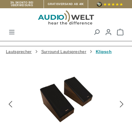
3% SKONTO BEI
GRATISVERSAND AB 40€
ÜBERWEISUNG
Zum Hauptinhalt springen
War
Lautsprecher
Surround Lautsprecher
Klipsch
Bildergalerie überspringen