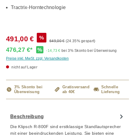
Tractrix-Horntechnologie
%
491,00 €
649,00 €
(24.35% gespart)
476,27 €*
%
-14,73 €
bei 3% Skonto bei Überweisung
Preise inkl. MwSt. zzgl. Versandkosten
nicht auf Lager
3% Skonto bei
Gratisversand
Schnelle
Überweisung
ab 40€
Lieferung
Beschreibung
Die Klipsch R-800F sind erstklassige Standlautsprecher
mit einer beeindruckenden Leistung. Sie bieten eine