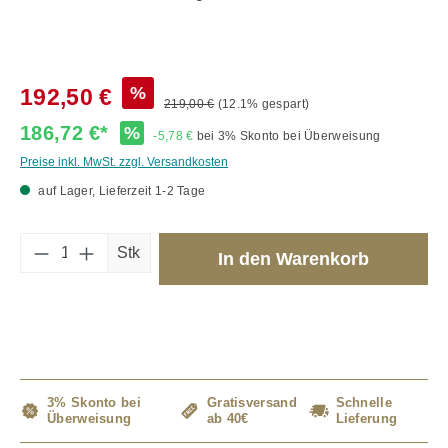
%
192,50 €
219,00 €
(12.1% gespart)
186,72 €*
%
-5,78 €
bei 3% Skonto bei Überweisung
Preise inkl. MwSt. zzgl. Versandkosten
auf Lager, Lieferzeit 1-2 Tage
Produkt Anzahl: Gib den gewünschten Wert 
Stk
In den Warenkorb
3% Skonto bei
Gratisversand
Schnelle
Überweisung
ab 40€
Lieferung