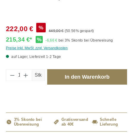
%
222,00 €
449,00 €
(50.56% gespart)
215,34 €*
%
-6,66 €
bei 3% Skonto bei Überweisung
Preise inkl. MwSt. zzgl. Versandkosten
auf Lager, Lieferzeit 1-2 Tage
Produkt Anzahl: Gib den gewünschten Wert 
Stk
In den Warenkorb
3% Skonto bei
Gratisversand
Schnelle
Überweisung
ab 40€
Lieferung