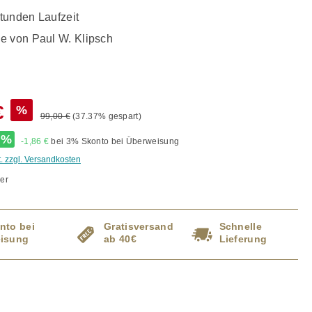
tunden Laufzeit
e von Paul W. Klipsch
€
%
99,00 €
(37.37% gespart)
%
-1,86 €
bei 3% Skonto bei Überweisung
t. zzgl. Versandkosten
er
nto bei
Gratisversand
Schnelle
isung
ab 40€
Lieferung