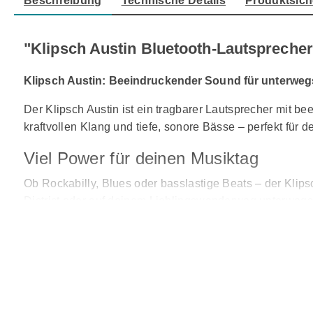
Beschreibung
Technische Details
Produktsich
"Klipsch Austin Bluetooth-Lautsprecher
Klipsch Austin: Beeindruckender Sound für unterweg
Der Klipsch Austin ist ein tragbarer Lautsprecher mit be
kraftvollen Klang und tiefe, sonore Bässe – perfekt für 
Viel Power für deinen Musiktag
Ob Rockabilly, Blues oder basslastige Beats – der Klipsc
District oder auf deinem Lieblingswanderweg unterwegs bi
Rau wie das Hügelland, sanft wie di
Dank seiner IP67-Zertifizierung ist der Klipsch Austin 
Meter Wassertiefe stand – ideal für Abenteuer in der Nat
Die neueste Bluetooth-Technologie