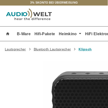
3% SKONTO BEI ÜBERWEISUNG
m Hauptinhalt springen
Zur Suche springen
Zur Hauptnavigation springen
B-Ware
Hifi-Pakete
Heimkino
HiFi Elektro
Lautsprecher
Bluetooth Lautsprecher
Klipsch
Bildergalerie überspringen