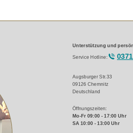
Technologie für eine nahtlose Verbindung und Stereowiedergab
ng für schnelles und effektives Aufladen. Keine langen Paus
Unterstützung und persön
0371
Service Hotline:
odus
ubt es, die Musik auf bis zu 10 Klipsch Lautsprecher gleich
Augsburger Str.33
09126 Chemnitz
Deutschland
hmen von Anrufen. So bleibst du auch unterwegs immer errei
Öffnungszeiten:
Mo-Fr 09:00 - 17:00 Uhr
er Sound
SA 10:00 - 13:00 Uhr