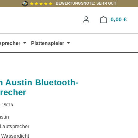
BEWERTUNGSNOTE: SEHR GUT
0,00 €
Ware
sprecher
Plattenspieler
h Austin Bluetooth-
recher
:
15078
stin
 Lautsprecher
 Wasserdicht