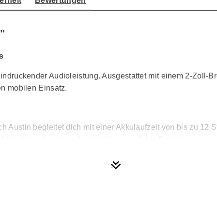
erheit
Bewertungen
"
s
eindruckender Audioleistung. Ausgestattet mit einem 2-Zoll-Bre
den mobilen Einsatz.
h Austin begleitet dich mit einer Akkulaufzeit von bis zu 12 
st, dieser Lautsprecher bleibt der perfekte Begleiter.
e Sommernacht
sowohl staub- als auch wasserdicht. Staub hat keine Chance, u
ur.