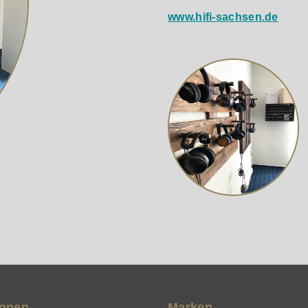
iduell anpassen, Firmware-Updates herunterladen und Kundens
www.hifi-sachsen.de
ionen
Marken