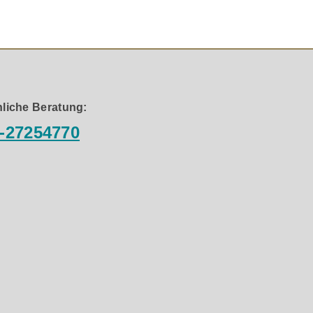
e. Der Lautsprecher speichert bis zu 8 Geräte, sodass
en – dein Lautsprecher ist blitzschnell wieder
liche Beratung:
-27254770
zeitig zu übertragen. Einfach in den Broadcast-Pairing-
chbar, ohne deine Musikunterhaltung komplett zu