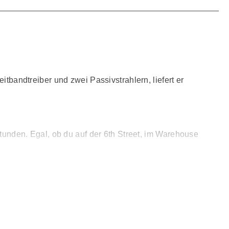
itbandtreiber und zwei Passivstrahlern, liefert er
Stunden. Egal, ob du auf der 6th Street, im Warehouse
nd der Lautsprecher hält bis zu 30 Minuten in bis zu einem