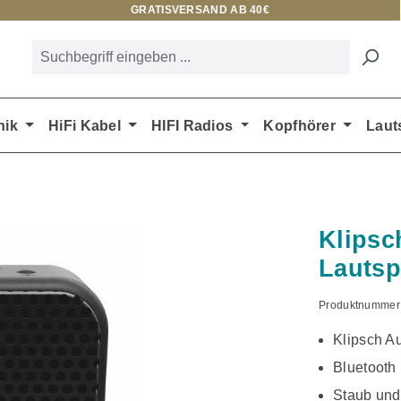
GRATISVERSAND AB 40€
nik
HiFi Kabel
HIFI Radios
Kopfhörer
Laut
Klipsc
Lautsp
Produktnummer
Klipsch Au
Bluetooth
Staub und