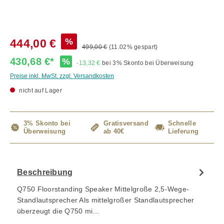
%
444,00 €
499,00 €
(11.02% gespart)
430,68 €*
%
-13,32 €
bei 3% Skonto bei Überweisung
Preise inkl. MwSt. zzgl. Versandkosten
nicht auf Lager
3% Skonto bei
Gratisversand
Schnelle
Überweisung
ab 40€
Lieferung
Beschreibung
Q750 Floorstanding Speaker Mittelgroße 2,5-Wege-
Standlautsprecher Als mittelgroßer Standlautsprecher
überzeugt die Q750 mi…