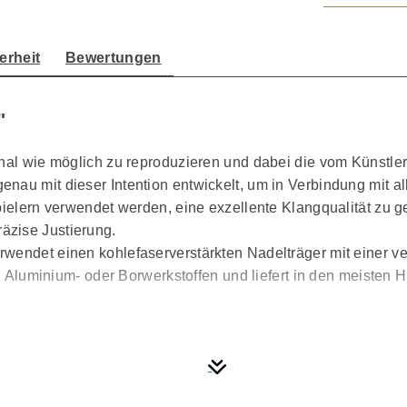
erheit
Bewertungen
"
inal wie möglich zu reproduzieren und dabei die vom Künstler
nau mit dieser Intention entwickelt, um in Verbindung mit a
pielern verwendet werden, eine exzellente Klangqualität zu g
äzise Justierung.
endet einen kohlefaserverstärkten Nadelträger mit einer verk
gen Aluminium- oder Borwerkstoffen und liefert in den meiste
des beim Plattenmastering verwendeten Schneidkopfes nach. 
ng, die Sie in eine genauere, volltönende Klangbühne eintau