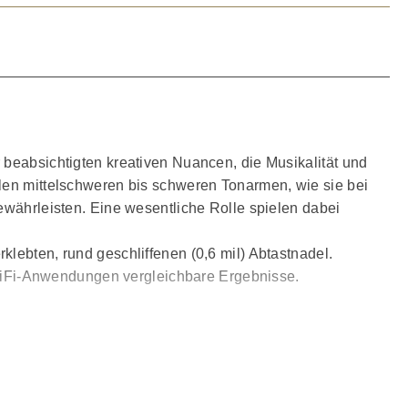
 beabsichtigten kreativen Nuancen, die Musikalität und
llen mittelschweren bis schweren Tonarmen, wie sie bei
ewährleisten. Eine wesentliche Rolle spielen dabei
lebten, rund geschliffenen (0,6 mil) Abtastnadel.
n HiFi-Anwendungen vergleichbare Ergebnisse.
Dies ermöglicht ein präziseres Abtasten der
chen lässt.