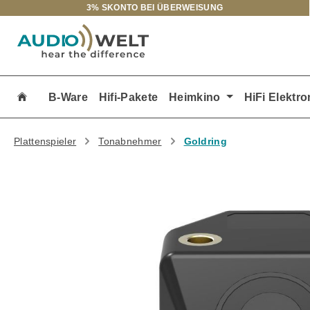
3% SKONTO BEI ÜBERWEISUNG
m Hauptinhalt springen
Zur Suche springen
Zur Hauptnavigation springen
B-Ware
Hifi-Pakete
Heimkino
HiFi Elektro
Plattenspieler
Tonabnehmer
Goldring
Bildergalerie überspringen