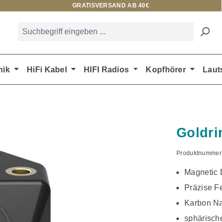
GRATISVERSAND AB 40€
nik
HiFi Kabel
HIFI Radios
Kopfhörer
Laut
Goldr
Produktnummer
Magnetic 
Präzise F
Karbon Na
sphärische