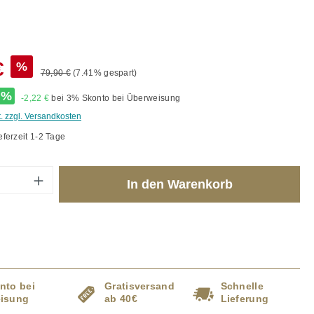
€
%
79,90 €
(7.41% gespart)
%
-2,22 €
bei 3% Skonto bei Überweisung
t. zzgl. Versandkosten
eferzeit 1-2 Tage
Anzahl: Gib den gewünschten Wert ein od
In den Warenkorb
nto bei
Gratisversand
Schnelle
isung
ab 40€
Lieferung