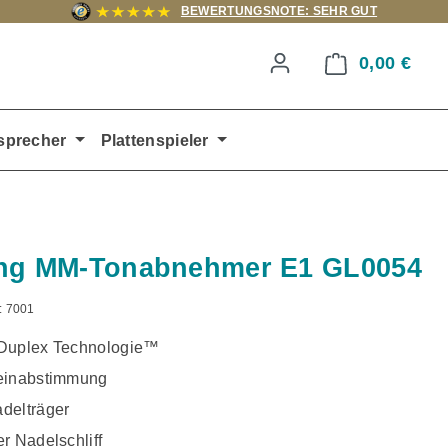
BEWERTUNGSNOTE: SEHR GUT
0,00 €
Ware
sprecher
Plattenspieler
ing MM-Tonabnehmer E1 GL0054
:
7001
Duplex Technologie™
einabstimmung
delträger
r Nadelschliff