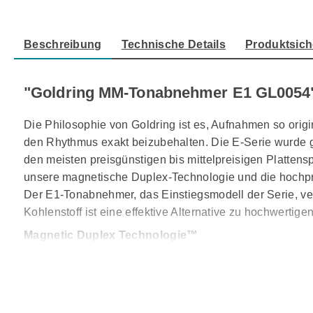
Beschreibung
Technische Details
Produktsich
"Goldring MM-Tonabnehmer E1 GL0054
Die Philosophie von Goldring ist es, Aufnahmen so orig
den Rhythmus exakt beizubehalten. Die E-Serie wurde ge
den meisten preisgünstigen bis mittelpreisigen Plattens
unsere magnetische Duplex-Technologie und die hochpr
Der E1-Tonabnehmer, das Einstiegsmodell der Serie, verw
Kohlenstoff ist eine effektive Alternative zu hochwerti
Magnetic Duplex Technologie™
Die Bauart mit zwei Magneten empfindet die Geometrie 
Schallplattenrille und somit eine bessere Stereo-Trennu
Präzise Feinabstimmung