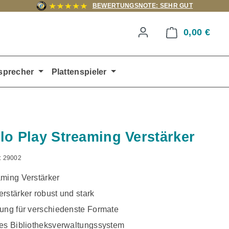
BEWERTUNGSNOTE: SEHR GUT
0,00 €
Ware
sprecher
Plattenspieler
lo Play Streaming Verstärker
:
29002
aming Verstärker
rstärker robust und stark
zung für verschiedenste Formate
tes Bibliotheksverwaltungssystem