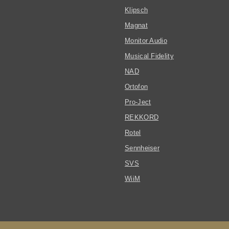
Klipsch
Magnat
Monitor Audio
Musical Fidelity
NAD
Ortofon
Pro-Ject
REKKORD
Rotel
Sennheiser
SVS
WiiM