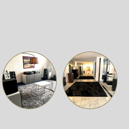
vorragende Stabilität und Abschirmung gegen
ge Betriebstemperaturen sorgt und die Lebensdauer der
intuitive Bedienung. Die neu gestaltete
 Connect, Cloud und Einstellungen
– für ein