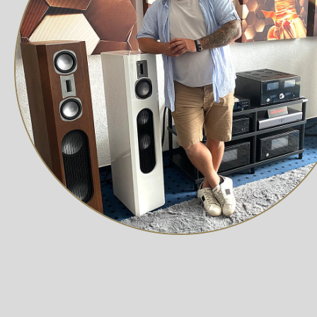
optimierter, konsistenter Klang in jedem Bereich des Ha
Hochwertige Verarbeitung & Benutzerf
Das Gerät besteht aus einer CNC-gefertigten Unibody-K
elektromagnetische Störungen bietet. Der Sockel ist mit
Elektronik verlängert. Das 5,5-Zoll-Display mit extrem n
Benutzeroberfläche ermöglicht eine Steuerung in sechs 
revolutionäres Musikerlebnis in jeder Hinsicht.