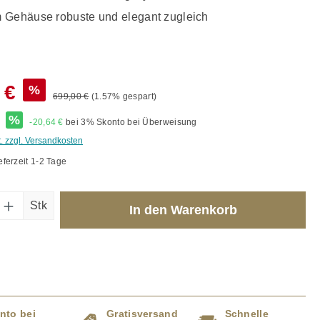
 Gehäuse robuste und elegant zugleich
 €
%
699,00 €
(1.57% gespart)
*
%
-20,64 €
bei 3% Skonto bei Überweisung
t. zzgl. Versandkosten
eferzeit 1-2 Tage
Anzahl: Gib den gewünschten Wert ein od
Stk
In den Warenkorb
nto bei
Gratisversand
Schnelle