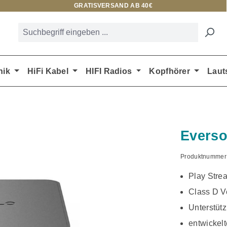
GRATISVERSAND AB 40€
nik
HiFi Kabel
HIFI Radios
Kopfhörer
Laut
Everso
Produktnummer
Play Stre
Class D Ve
Unterstüt
entwickel