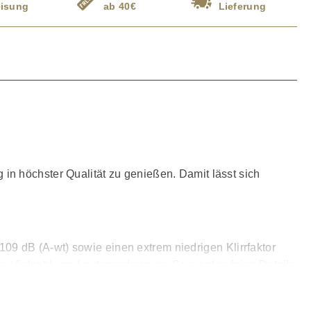
isung
ab 40€
Lieferung
 in höchster Qualität zu genießen. Damit lässt sich
9 dB (A-wt) sowie einen extrem niedrigen Klirrfaktor
ne Vielzahl von Lautsprechern an. So werden feine Details