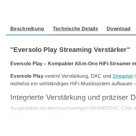
Beschreibung
Technische Details
Download
"Eversolo Play Streaming Verstärker"
Eversolo Play – Kompakter All-in-One HiFi-Streamer m
Eversolo Play
vereint Verstärkung, DAC und
Streamer
i
mühelos ein vollständiges HiFi-Musiksystem aufbauen – e
Integrierte Verstärkung und präziser 
Ausgestattet mit dem hochwertigen AK4493 DAC-Chip err
(THD) von nur 0,0037%. Der Class-D-Verstärker liefert 
und Dynamik lebensecht wiedergegeben – ganz wie bei e