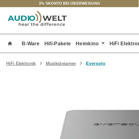
3% SKONTO BEI ÜBERWEISUNG
m Hauptinhalt springen
Zur Suche springen
Zur Hauptnavigation springen
B-Ware
Hifi-Pakete
Heimkino
HiFi Elektro
HiFi Elektronik
Musikstreamer
Eversolo
Bildergalerie überspringen