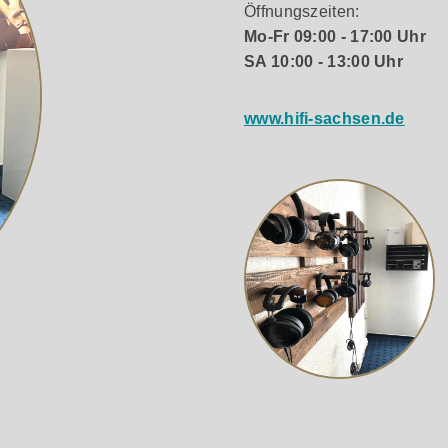
uses.
Öffnungszeiten:
Mo-Fr 09:00 - 17:00 Uhr
reundlichkeit
SA 10:00 - 13:00 Uhr
onstruktion aus hochfester Aluminiumlegierung, die eine her
 einem großflächigen Kühlkörper ausgestattet, der für niedri
www.hifi-sachsen.de
iedriger Latenzzeit überzeugt durch brillante Darstellung und 
übersichtlichen Kategorien:
Musikdienste, Funktionen, Apps,