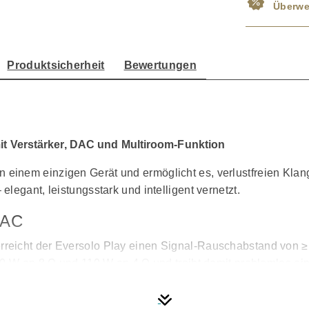
Überwe
Produktsicherheit
Bewertungen
it Verstärker, DAC und Multiroom-Funktion
n einem einzigen Gerät und ermöglicht es, verlustfreien Klang
legant, leistungsstark und intelligent vernetzt.
DAC
eicht der Eversolo Play einen Signal-Rauschabstand von ≥10
60 W an 8 Ω und 110 W an 4 Ω und treibt damit problemlos ei
inem Live-Auftritt.