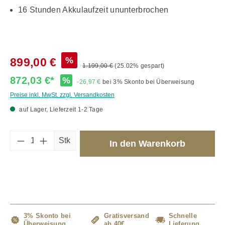
16 Stunden Akkulaufzeit ununterbrochen
%
899,00 €
1.199,00 €
(25.02% gespart)
872,03 €*
%
-26,97 €
bei 3% Skonto bei Überweisung
Preise inkl. MwSt. zzgl. Versandkosten
auf Lager, Lieferzeit 1-2 Tage
Produkt Anzahl: Gib den gewünschten Wert 
Stk
In den Warenkorb
3% Skonto bei
Gratisversand
Schnelle
Überweisung
ab 40€
Lieferung