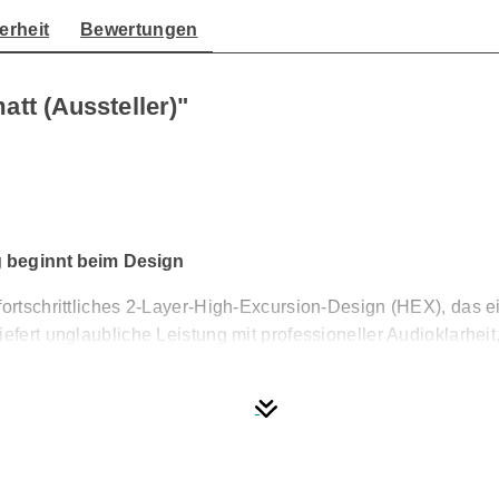
erheit
Bewertungen
t (Aussteller)"
g beginnt beim Design
n fortschrittliches 2-Layer-High-Excursion-Design (HEX), da
iefert unglaubliche Leistung mit professioneller Audioklarhe
terialien gefertigte Subwoofer ist auf bemerkenswerte Klang
en Ergänzung für jedes Zuhause. Machen Sie sich bereit, Mu