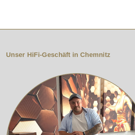
Gesamtleistung beginnt beim Design
Unsere High Excursion (HEX)-Surround-Technolo
Um die zusätzliche Bewegung zu ermöglichen, 
Um die Effizienz zu verbessern, wurden unsere
Die Druckguss-Rückenlehne sorgt für Stabilität
Unser HiFi-Geschäft in Chemnitz
Maßgeschneiderter Verstärker
Alle sieben Modelle nutzen die BASH-Tech
Die diskrete Implementierung dieser Tracking-Verstärke
dynamische Leistung über den gesamten Betriebsbereich 
Auto-EQ und erweiterte App-Steuerun
Die Platzierung eines Subwoofers kann eine Herausforde