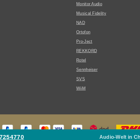
Monitor Audio
Musical Fidelity
NAD
Ortofon
Pro-Ject
REKKORD
Rotel
Sennheiser
SVS
WiiM
27254770
Audio-Welt in C