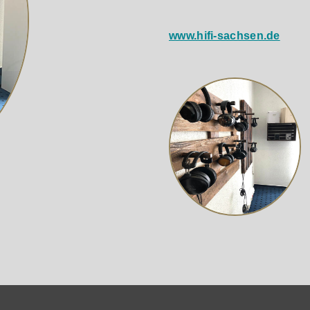
des Auto EQ von ELAC besteht darin, den Effekt des Raums z
n wird. Dies ermöglicht einen größeren Freiheitsgrad bei der
www.hifi-sachsen.de
erten Subwoofer verfügen alle sieben Varro-Subwoofer über 
tung mehrerer Subwoofer.