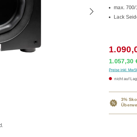
max. 700/
Lack Seid
1.090,
1.057,30
Preise inkl. MwS
nicht auf Lag
3% Sko
Überwe