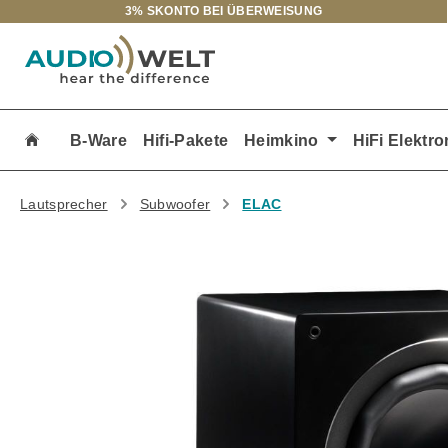
3% SKONTO BEI ÜBERWEISUNG
m Hauptinhalt springen
Zur Suche springen
Zur Hauptnavigation springen
B-Ware
Hifi-Pakete
Heimkino
HiFi Elektro
Lautsprecher
Subwoofer
ELAC
Bildergalerie überspringen