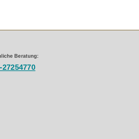
rung.
t, unsere Aluminium-Sandwich-Technologie war zu schwer.
bevor sie auf die Aluminiummembran geklebt wurden.
schneiderten Antrieb.
liche Beratung:
-27254770
samte erforderliche Leistung sowie zusätzliche
 platziert oder neben Sofas versteckt sind und zu