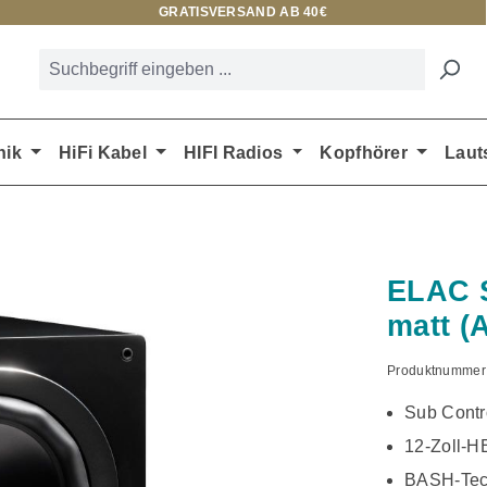
GRATISVERSAND AB 40€
nik
HiFi Kabel
HIFI Radios
Kopfhörer
Laut
ELAC 
matt (A
Produktnummer
Sub Contr
12-Zoll-H
BASH-Tec