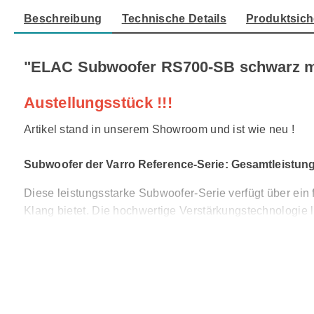
Beschreibung
Technische Details
Produktsich
"ELAC Subwoofer RS700-SB schwarz mat
Austellungsstück !!!
Artikel stand in unserem Showroom und ist wie neu !
Subwoofer der Varro Reference-Serie: Gesamtleistun
Diese leistungsstarke Subwoofer-Serie verfügt über ei
Klang bietet. Die hochwertige Verstärkungstechnologie l
Wirkung erhalten. Dieser aus sorgfältig ausgewählten Ma
stilvolles und modernes Design macht es zu einer schön
Fortschrittliches Woofer-Design