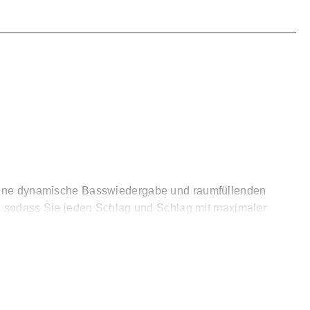
s eine dynamische Basswiedergabe und raumfüllenden
it, sodass Sie jeden Schlag und Schlag mit maximaler
qualität und hervorragende Haltbarkeit ausgelegt. Sein
sik und Filme wie nie zuvor zu erleben!