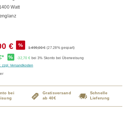
1400 Watt
englanz
00 €
%
1.499,00 €
(27.28% gespart)
 €*
%
-32,70 €
bei 3% Skonto bei Überweisung
t. zzgl. Versandkosten
er
nto bei
Gratisversand
Schnelle
isung
ab 40€
Lieferung