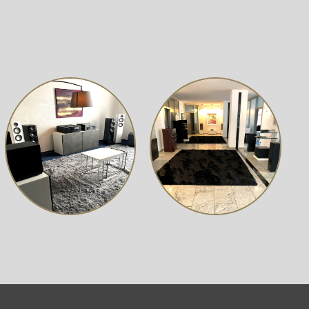
u entfernen, indem eine Nahfeldmessung durchgeführt und
 Platzierung des Subwoofers dort, wo er allen
unsere Sub Control 3.0-App der 3. Generation mit