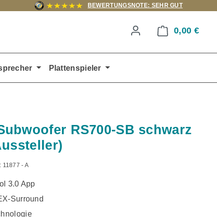
BEWERTUNGSNOTE: SEHR GUT
0,00 €
Ware
sprecher
Plattenspieler
Subwoofer RS700-SB schwarz
ussteller)
:
11877 - A
ol 3.0 App
EX-Surround
hnologie