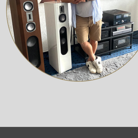
Reflexionen, Spitzen oder Tälern führen. Das Prinzip 
diese mit einer Fernfeldmessung (Hörposition) vergliche
Anforderungen gerecht wird. Als Pionier der APP-gesteu
automatischer EQ-Raumkorrektur und einfacher Einrich