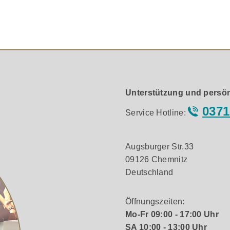
gie ermöglicht eine stärkere Extrusion und weniger Verzer
waren jedoch längere Schwingspulen erforderlich. Das heiß
 Treiber mit Ausschnitten in der Papiermembran entworfen, 
 unter Last, und ein großer Magnet vervollständigt den maßge
Unterstützung und persön
0371
Service Hotline:
nologie.
Augsburger Str.33
r ermöglicht einen maximalen Spannungshub und stellt die ge
09126 Chemnitz
der Tieftöner bereit.
Deutschland
g
Öffnungszeiten:
Mo-Fr 09:00 - 17:00 Uhr
rung sein. Dies liegt daran, dass sie normalerweise in Ecken
SA 10:00 - 13:00 Uhr