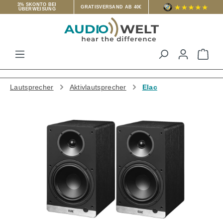
3% SKONTO BEI
GRATISVERSAND AB 40€
ÜBERWEISUNG
Zum Hauptinhalt springen
War
Lautsprecher
Aktivlautsprecher
Elac
Bildergalerie überspringen