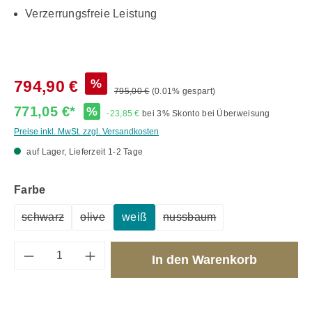
Verzerrungsfreie Leistung
%
794,90 €
795,00 €
(0.01% gespart)
771,05 €*
%
-23,85 €
bei 3% Skonto bei Überweisung
Preise inkl. MwSt. zzgl. Versandkosten
auf Lager, Lieferzeit 1-2 Tage
auswählen
Farbe
schwarz
olive
weiß
nussbaum
(Diese Option ist zurzeit nicht verfügbar.)
(Diese Option ist zurzeit nicht verfügbar.)
(Diese Option ist zurzeit ni
Produkt Anzahl: Gib den gewünschten Wert 
In den Warenkorb