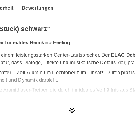
erheit
Bewertungen
Stück) schwarz"
er für echtes Heimkino-Feeling
t einem leistungsstarken Center-Lautsprecher. Der
ELAC Deb
für, dass Dialoge, Effekte und musikalische Details klar, p
mter 1-Zoll-Aluminium-Hochtöner zum Einsatz. Durch präzise 
eit und Dynamik darstellt.
 Aramidfaser-Treiber, die durch ihr ideales Verhältnis aus S
enso wie Musikstücken spürbare Tiefe und Struktur.
st die geschlossene Gehäusekonstruktion. Das versiegelte D
gerade im wichtigen Sprachbereich, der im Heimkino eine zent
te Gehäusestabilität und reduzieren Resonanzen effektiv. Dad