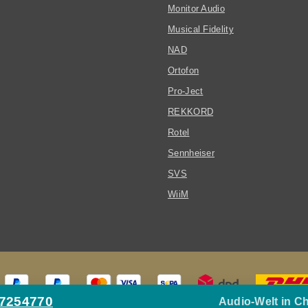
Monitor Audio
Musical Fidelity
NAD
Ortofon
Pro-Ject
REKKORD
Rotel
Sennheiser
SVS
WiiM
27254770
Audio-Welt in C