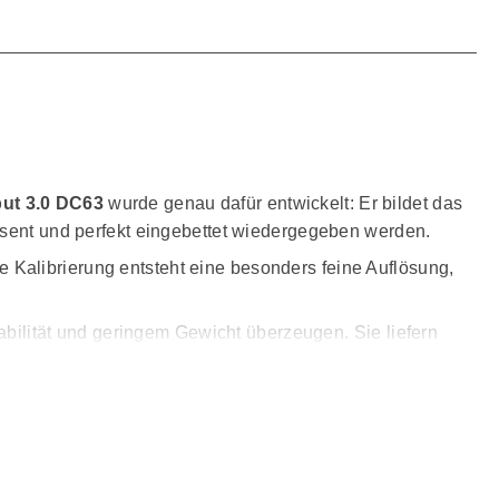
ut 3.0 DC63
wurde genau dafür entwickelt: Er bildet das
räsent und perfekt eingebettet wiedergegeben werden.
Kalibrierung entsteht eine besonders feine Auflösung,
tabilität und geringem Gewicht überzeugen. Sie liefern
esign verhindert störende Portgeräusche und ermöglicht
rale Rolle spielt.
urch bleibt das Klangbild auch bei hohen Lautstärken