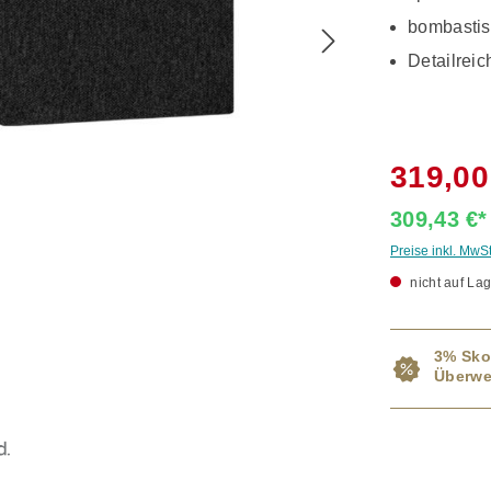
bombasti
Detailrei
319,00
309,43 €
Preise inkl. MwS
nicht auf Lag
3% Sko
Überwe