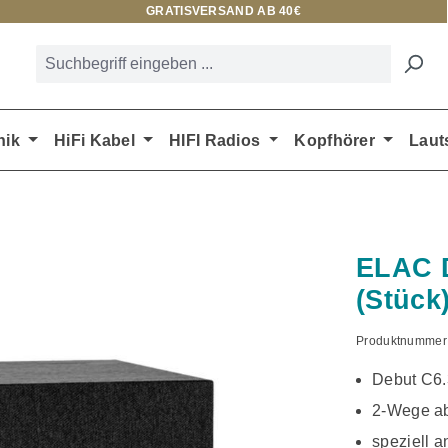
GRATISVERSAND AB 40€
nik
HiFi Kabel
HIFI Radios
Kopfhörer
Laut
ELAC D
(Stück
Produktnummer
Debut C6.
2-Wege ab
speziell a