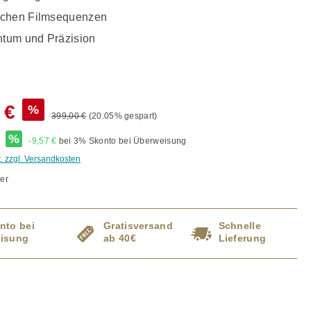
schen Filmsequenzen
chtum und Präzision
 €
%
399,00 €
(20.05% gespart)
*
%
-9,57 €
bei 3% Skonto bei Überweisung
t. zzgl. Versandkosten
er
nto bei
Gratisversand
Schnelle
isung
ab 40€
Lieferung