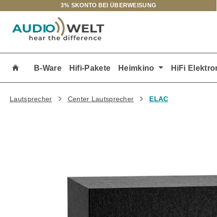
3% SKONTO BEI ÜBERWEISUNG
m Hauptinhalt springen
Zur Suche springen
Zur Hauptnavigation springen
B-Ware
Hifi-Pakete
Heimkino
HiFi Elektro
Lautsprecher
Center Lautsprecher
ELAC
Bildergalerie überspringen