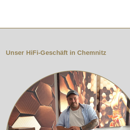
Optisch präsentiert sich der Lautsprecher mit einem m
ein elegantes Erscheinungsbild, das sich nahtlos in je
Mit seiner Kombination aus klarer Dialogdarstellung, kr
Debut-3.0-Heimkino-System.
Unser HiFi-Geschäft in Chemnitz