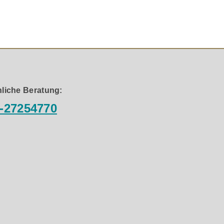
idenmatte Front und magnetische Abdeckungen sorgen für
-Lautsprecher das perfekte Herzstück für ein immersives
liche Beratung:
-27254770