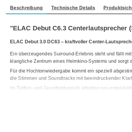
Beschreibung
Technische Details
Produktsich
"ELAC Debut C6.3 Centerlautsprecher (
ELAC Debut 3.0 DC63 – kraftvoller Center-Lautsprech
Ein überzeugendes Surround-Erlebnis steht und fällt mi
klangliche Zentrum eines Heimkino-Systems und sorgt da
Für die Hochtonwiedergabe kommt ein speziell abgestim
die Stimmen und Soundtracks mit beeindruckender Klarh
Im Tiefton- und Grundtonbereich arbeiten neu entwickelte
eine kräftige Bassbasis und verleihen Filmsequenzen eb
Ein entscheidender Vorteil dieses
Center-Lautsprecher
i
eine besonders kontrollierte und saubere Wiedergabe – 
Zusätzlich sorgen interne Verstrebungen für eine erhöh
ruhig, fokussiert und präzise.