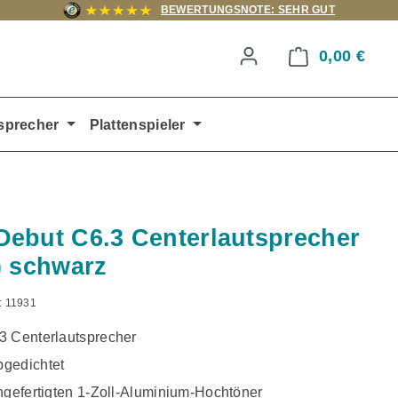
BEWERTUNGSNOTE: SEHR GUT
0,00 €
Ware
sprecher
Plattenspieler
ebut C6.3 Centerlautsprecher
) schwarz
:
11931
3 Centerlautsprecher
gedichtet
ngefertigten 1-Zoll-Aluminium-Hochtöner