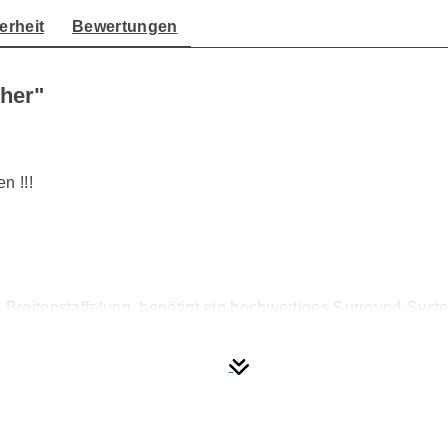
erheit
Bewertungen
her"
n !!!
e Breitenstaffelung, benötigt ein hochwertiges Surround-Syst
dern ihre Leistung ergänzt. Der neue Debut C6.2 zeichnet ein
e Platzierung des Lautsprechers in Regalen oder an der Wan