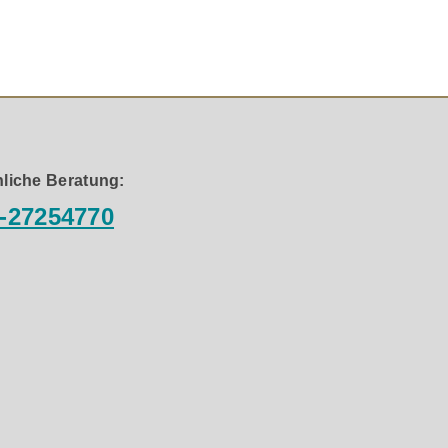
bereich bis 35.000 Hz für eine noch natürlichere
ichen quaderförmigen Gehäusen unvermeidbar sind.
liche Beratung:
-27254770
e Dämpfungseigenschaften auf, die denen von
tät im Design, um einen gleichmäßigeren, erweiterten
wodurch Gehäusevibrationen und unerwünschte tonale