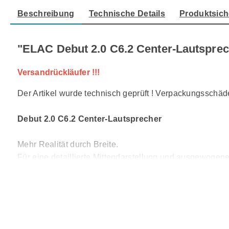
Beschreibung
Technische Details
Produktsich
"ELAC Debut 2.0 C6.2 Center-Lautsprec
Versandrückläufer !!!
Der Artikel wurde technisch geprüft ! Verpackungsschäde
Debut 2.0 C6.2 Center-Lautsprecher
Mehr Realität durch Breite.
Für eine detaillierte Mittendarstellung und ausgewogen
Lautsprechern nicht nur qualitativ ebenbürtig ist, son
erweckt. Die Bassreflexrohre auf der Front erlauben di