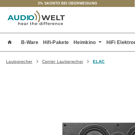
3% SKONTO BEI ÜBERWEISUNG
m Hauptinhalt springen
Zur Suche springen
Zur Hauptnavigation springen
B-Ware
Hifi-Pakete
Heimkino
HiFi Elektro
Lautsprecher
Center Lautsprecher
ELAC
Bildergalerie überspringen