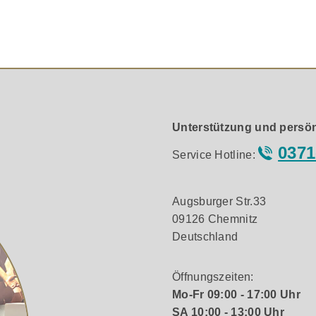
 bei B/C/F).
hflexible Gewebesicke und bietet einen erweiterten Frequenz
twirkung und eliminiert Beugungseffekte, die bei herkömml
Unterstützung und persön
0371
Service Hotline:
mbrankonusses weist eine höhere Steifheit und hervorragend
Die höhere Festigkeit wiederum erlaubt eine höhere Flexibili
Augsburger Str.33
09126 Chemnitz
Deutschland
Öffnungszeiten:
Mo-Fr 09:00 - 17:00 Uhr
k Innenverspannung, eine höhere Steifheit und Festigkeit, 
SA 10:00 - 13:00 Uhr