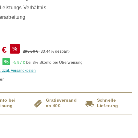
Leistungs-Verhältnis
erarbeitung
 €
%
299,00 €
(33.44% gespart)
*
%
-5,97 €
bei 3% Skonto bei Überweisung
t. zzgl. Versandkosten
er
nto bei
Gratisversand
Schnelle
isung
ab 40€
Lieferung