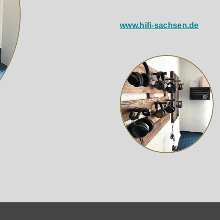
rch die Platzierung der Bassreflexrohre auf der Frontseite 
der an der Wand platzieren, ohne Kompromisse bei der Bass
www.hifi-sachsen.de