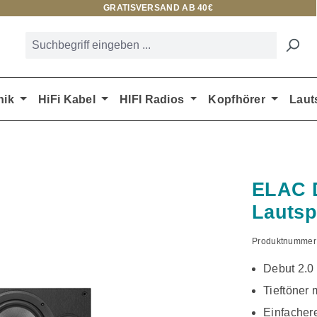
GRATISVERSAND AB 40€
nik
HiFi Kabel
HIFI Radios
Kopfhörer
Laut
ELAC D
Lautsp
Produktnummer
Debut 2.0
Tieftöner 
Einfacher