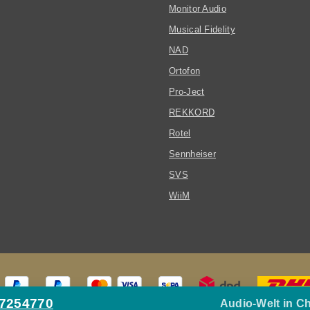
Monitor Audio
Musical Fidelity
NAD
Ortofon
Pro-Ject
REKKORD
Rotel
Sennheiser
SVS
WiiM
27254770
Audio-Welt in C