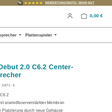
BEWERTUNGSNOTE: SEHR GUT
0,00 €
Ware
sprecher
Plattenspieler
ebut 2.0 C6.2 Center-
recher
:
11872 - b
 C6.2
mit aramidfaserverstärkter Membran
e Platzierung durch neue Gehäuse