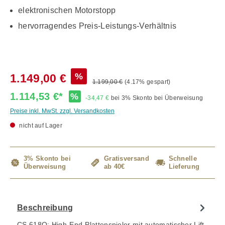
elektronischen Motorstopp
hervorragendes Preis-Leistungs-Verhältnis
%
1.149,00 €
1.199,00 €
(4.17% gespart)
1.114,53 €*
%
-34,47 €
bei 3% Skonto bei Überweisung
Preise inkl. MwSt. zzgl. Versandkosten
nicht auf Lager
3% Skonto bei
Gratisversand
Schnelle
Überweisung
ab 40€
Lieferung
Beschreibung
CS 618Q: High-End-Plattenspieler mit automatischer Lift-