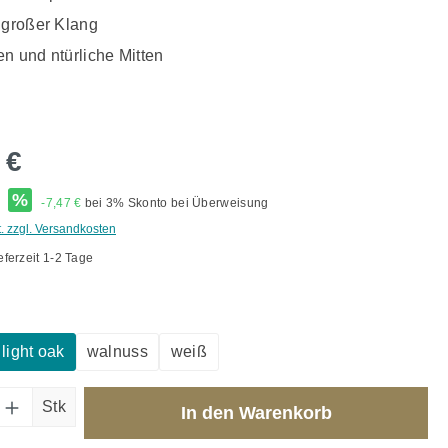
 großer Klang
n und ntürliche Mitten
 €
*
%
-7,47 €
bei 3% Skonto bei Überweisung
t. zzgl. Versandkosten
eferzeit 1-2 Tage
ählen
light oak
walnuss
weiß
Anzahl: Gib den gewünschten Wert ein od
Stk
In den Warenkorb