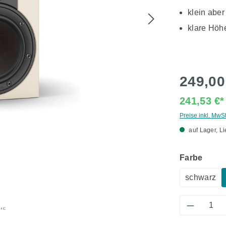
klein aber
klare Höhe
249,00
241,53 €
Preise inkl. MwS
auf Lager, Li
ausw
Farbe
schwarz
Produkt 