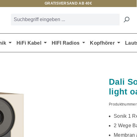
GRATISVERSAND AB 40€
nik
HiFi Kabel
HIFI Radios
Kopfhörer
Laut
Dali S
light o
Produktnummer
Sonik 1 R
2 Wege Ba
Membran a