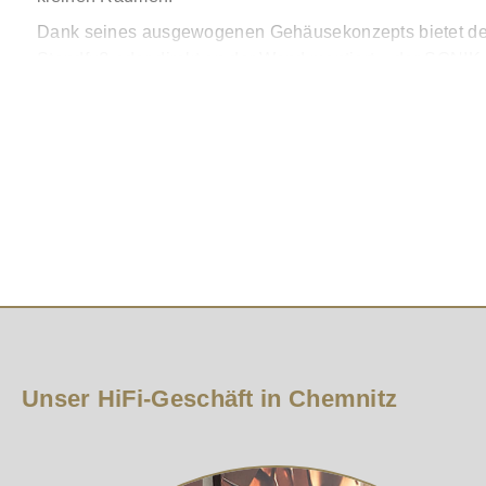
Dank seines ausgewogenen Gehäusekonzepts bietet d
Standfuß oder direkt an der Wand montiert – der SONIK 1
natürliches Klangbild, unabhängig von der Positionierun
Im Hochtonbereich überzeugt die großzügig dimensioniert
und Holzfasermembran gewährleistet eine steife, reson
Instrumentenabbildung und ein nahtloser Übergang zwi
Die patentierte SMC™-Technologie reduziert Verzerrunge
Magnetantrieb werden Hystereseeffekte und Wirbelströme
Pegeln.
Ob Musikstreaming, Vinyl oder Filmton: Der SONIK 1 spi
wohnraumfreundlichen Design – ideal für alle, die Hig
Unser HiFi-Geschäft in Chemnitz