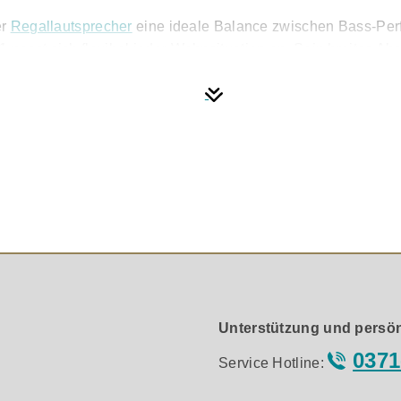
er
Regallautsprecher
eine ideale Balance zwischen Bass-Perf
 passt sich flexibel jeder Wohnsituation an. Sein breites Abs
g.
e 29-mm-Kalotte mit feiner Auflösung und luftiger Detaildars
anzarme Struktur bei gleichzeitig geringem Gewicht. Dadurc
schen Mitten und Höhen.
n und verbessert die Linearität im kritischen Mitteltonberei
 minimiert. Das Resultat ist eine besonders klare, entspann
elt klanglich deutlich über seine Größe hinaus. Er liefert e
h-End-Performance auf kleinem Raum suchen.
Unterstützung und persön
0371
Service Hotline: