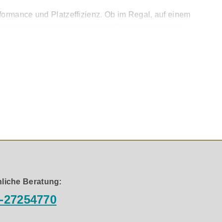
ormance und Platzeffizienz. Ob im Regal, auf einem
trahlverhalten sorgt dabei stets für ein homogenes,
tellung. Der Clarity Cone™ Tiefmitteltöner mit Papier-
h entstehen authentische Stimmen, saubere
ch. Durch die gezielte Platzierung des SMC™-Materials im
te und detailreiche Wiedergabe – selbst bei höheren
ine überraschend große Bühne in einem dezenten,
liche Beratung:
-27254770