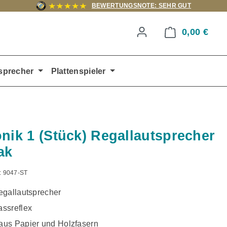
BEWERTUNGSNOTE: SEHR GUT
0,00 €
Ware
sprecher
Plattenspieler
onik 1 (Stück) Regallautsprecher
ak
:
9047-ST
egallautsprecher
ssreflex
us Papier und Holzfasern