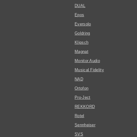
DUAL
Epos
Eversolo
Goldring
Klipsch
Magnat
Monitor Audio
Musical Fidelity
NAD
Ortofon
Pro-Ject
REKKORD
Rotel
Sennheiser
SVS