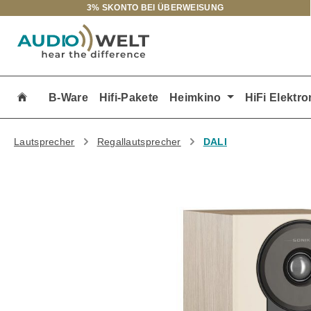
3% SKONTO BEI ÜBERWEISUNG
m Hauptinhalt springen
Zur Suche springen
Zur Hauptnavigation springen
B-Ware
Hifi-Pakete
Heimkino
HiFi Elektro
Lautsprecher
Regallautsprecher
DALI
Bildergalerie überspringen