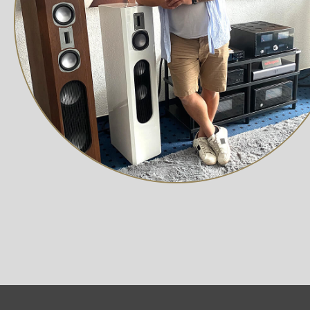
45 mm großen Bändchen. Somit vereint der Hochtöner di
MADE IN DENMARK
Die OPTICON MK2 Serie wird in Dänemark gefertigt. In 
zusammengebaut. Auch die Treiber und Frequenzweichen