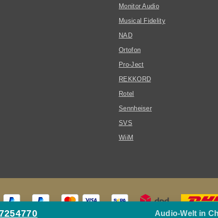
Monitor Audio
Musical Fidelity
NAD
Ortofon
Pro-Ject
REKKORD
Rotel
Sennheiser
SVS
WiiM
27254770
Audio-Welt in C