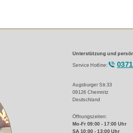
em überzeugenden Ganzen.
ungsgeräuschen zu vermeiden, sind bei den Reflexrohren 
er Berücksichtigung von Rohrdurchmesser und Abstimmfreque
Unterstützung und persön
0371
Service Hotline:
Mitteltöner eingesetzte Magnetmaterial SMC zeichnet sich d
Augsburger Str.33
ch werden durch die Bewegung der Schwingspule verursachten
09126 Chemnitz
Deutschland
Öffnungszeiten:
Mo-Fr 09:00 - 17:00 Uhr
biniert eine aus der CALLISTO Lautsprecherserie adaptier
SA 10:00 - 13:00 Uhr