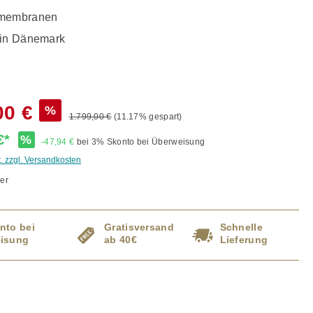
rmembranen
 in Dänemark
00 €
%
1.799,00 €
(11.17% gespart)
 €*
%
-47,94 €
bei 3% Skonto bei Überweisung
t. zzgl. Versandkosten
er
nto bei
Gratisversand
Schnelle
isung
ab 40€
Lieferung