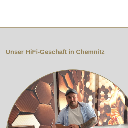
funkelnden Höhen des DALI Hybrid-Hochtöners zu ein
BASSREFLEXSYSTEM
Um Turbulenzen mit hörbaren Verzerrungen und Ström
Enden wie ein Trichter geformt. Dadurch der Schall unt
nach außen.
Unser HiFi-Geschäft in Chemnitz
SMC Technologie
Das in den Magnetsystemen der OPTICON MK2 Tief- und 
extrem geringer elektrischer Leitfähigkeit aus. Dadur
reduziert.
HYBRID-HOCHTÖNER
Der neue Hybrid-Hochtöner der OPTICON MK2 Serie kom