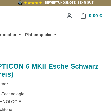
BEWERTUNGSNOTE: SEHR GUT
0,00 €
Ware
sprecher
Plattenspieler
PTICON 6 MKII Esche Schwarz
reis)
:
9014
e-Technologie
HNOLOGIE
chtöner