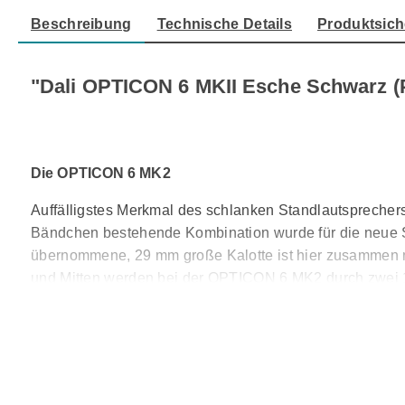
Beschreibung
Technische Details
Produktsich
"Dali OPTICON 6 MKII Esche Schwarz (P
Die OPTICON 6 MK2
Auffälligstes Merkmal des schlanken Standlautsprecher
Bändchen bestehende Kombination wurde für die neue Se
übernommene, 29 mm große Kalotte ist hier zusammen m
und Mitten werden bei der OPTICON 6 MK2 durch zwei 
nur einen Teil des Mitteltonbereichs.
Die OPTICON 6 MK2 lässt sich bei Bedarf per Bi-Wiring
werden können. Mit ihren zwei Tiefmitteltönern, den D
Bassbereich deutlich kraftvoller als die Regallautspreche