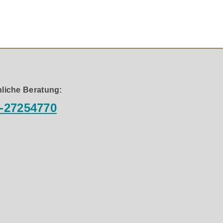
der neuen OPTICON MK2 Dual-Flare-Technologie beide
nz mit einer optimalen Luftströmungsgeschwindigkeit
liche Beratung:
-27254770
urch eine sehr hohe magnetische Permeabilität bei
 Wirbelströme im Polstück des Magnetsystems deutlich
te 29 mm-Gewebekalotte mit einem neu entwickelten 17 ×