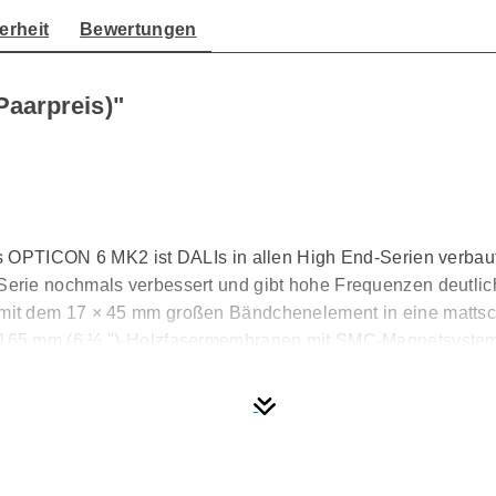
erheit
Bewertungen
aarpreis)"
s OPTICON 6 MK2 ist DALIs in allen High End-Serien verbaut
rie nochmals verbessert und gibt hohe Frequenzen deutlich
it dem 17 × 45 mm großen Bändchenelement in eine mattschw
165 mm (6 ½ '')-Holzfasermembranen mit SMC-Magnetsystem a
 anschließen, sodass Tiefmitteltöner und Hochfrequenzmodu
ual Flare Bassreflexrohren und dem größeren Innen-volumen 
r der Serie. Dieser kräftigere Bass verbindet sich mit der bri