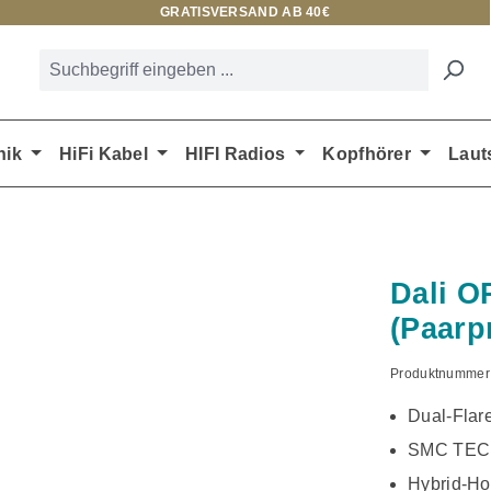
GRATISVERSAND AB 40€
nik
HiFi Kabel
HIFI Radios
Kopfhörer
Laut
Dali O
(Paarp
Produktnummer
Dual-Flar
SMC TEC
Hybrid-Ho