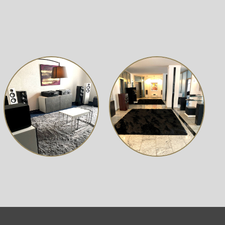
er Detailfreudigkeit und Finesse eines Bändchens.
n zugeschnitten, gefräst, oberflächenveredelt und