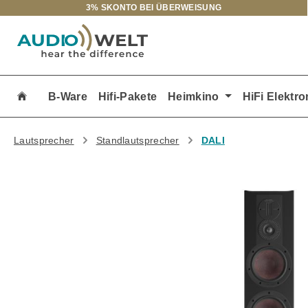
3% SKONTO BEI ÜBERWEISUNG
m Hauptinhalt springen
Zur Suche springen
Zur Hauptnavigation springen
B-Ware
Hifi-Pakete
Heimkino
HiFi Elektro
Lautsprecher
Standlautsprecher
DALI
Bildergalerie überspringen