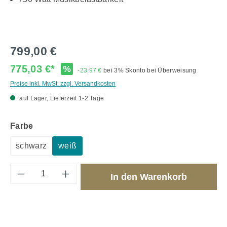
799,00 €
775,03 €*
%
-23,97 €
bei 3% Skonto bei Überweisung
Preise inkl. MwSt. zzgl. Versandkosten
auf Lager, Lieferzeit 1-2 Tage
auswählen
Farbe
schwarz
weiß
Produkt Anzahl: Gib den gewünschten Wert 
In den Warenkorb