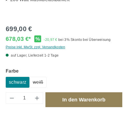
699,00 €
678,03 €*
%
-20,97 €
bei 3% Skonto bei Überweisung
Preise inkl. MwSt. zzgl. Versandkosten
auf Lager, Lieferzeit 1-2 Tage
auswählen
Farbe
schwarz
weiß
(Diese Option ist zurzeit nicht verfügbar.)
Produkt Anzahl: Gib den gewünschten Wert 
In den Warenkorb