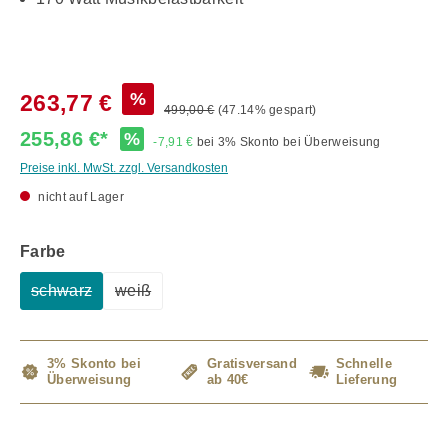
%
263,77 €
499,00 €
(47.14% gespart)
255,86 €*
%
-7,91 €
bei 3% Skonto bei Überweisung
Preise inkl. MwSt. zzgl. Versandkosten
nicht auf Lager
auswählen
Farbe
schwarz
weiß
(Diese Option ist zurzeit nicht verfügbar.)
(Diese Option ist zurzeit nicht verfügbar.)
3% Skonto bei
Gratisversand
Schnelle
Überweisung
ab 40€
Lieferung