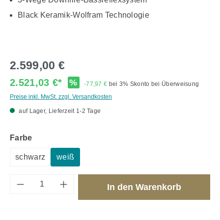
Black Keramik-Wolfram Technologie
2.599,00 €
2.521,03 €*
%
-77,97 €
bei 3% Skonto bei Überweisung
Preise inkl. MwSt. zzgl. Versandkosten
auf Lager, Lieferzeit 1-2 Tage
auswählen
Farbe
schwarz
weiß
Produkt Anzahl: Gib den gewünschten Wert 
In den Warenkorb