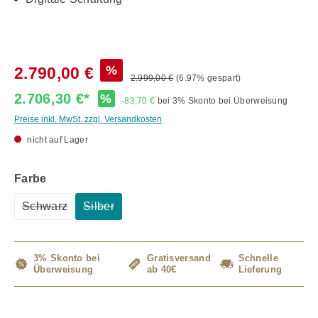
%
2.790,00 €
2.999,00 €
(6.97% gespart)
2.706,30 €*
%
-83,70 €
bei 3% Skonto bei Überweisung
Preise inkl. MwSt. zzgl. Versandkosten
nicht auf Lager
auswählen
Farbe
Schwarz
Silber
(Diese Option ist zurzeit nicht verfügbar.)
(Diese Option ist zurzeit nicht verfügbar.)
3% Skonto bei
Gratisversand
Schnelle
Überweisung
ab 40€
Lieferung