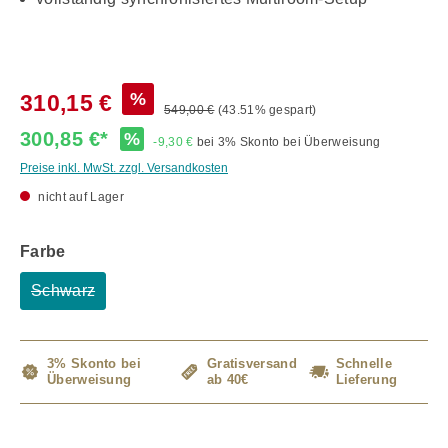
%
310,15 €
549,00 €
(43.51% gespart)
300,85 €*
%
-9,30 €
bei 3% Skonto bei Überweisung
Preise inkl. MwSt. zzgl. Versandkosten
nicht auf Lager
auswählen
Farbe
Schwarz
(Diese Option ist zurzeit nicht verfügbar.)
3% Skonto bei
Gratisversand
Schnelle
Überweisung
ab 40€
Lieferung