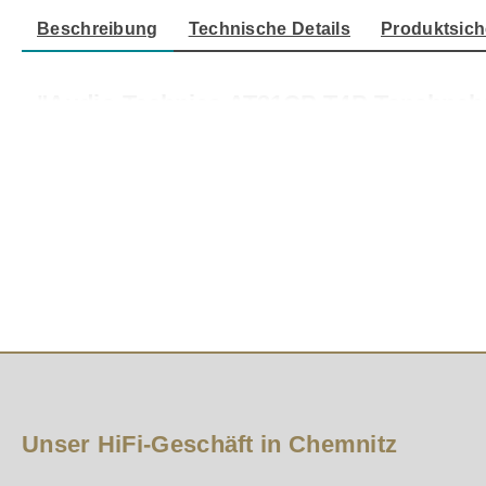
Beschreibung
Technische Details
Produktsich
"Audio-Technica AT81CP T4P Tonabne
Audio Technica AT 81 CP T4P Tonabnehmer
Unser HiFi-Geschäft in Chemnitz