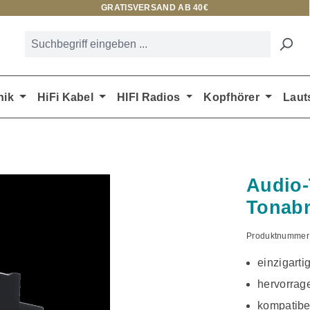
GRATISVERSAND AB 40€
nik
HiFi Kabel
HIFI Radios
Kopfhörer
Laut
Audio-
Tonab
Produktnummer
einzigart
hervorrag
kompatibe