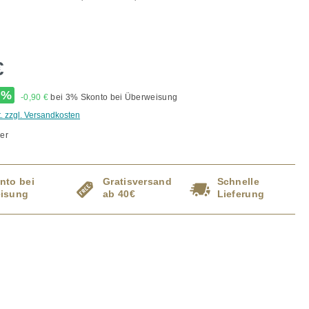
€
%
-0,90 €
bei 3% Skonto bei Überweisung
t. zzgl. Versandkosten
er
nto bei
Gratisversand
Schnelle
isung
ab 40€
Lieferung