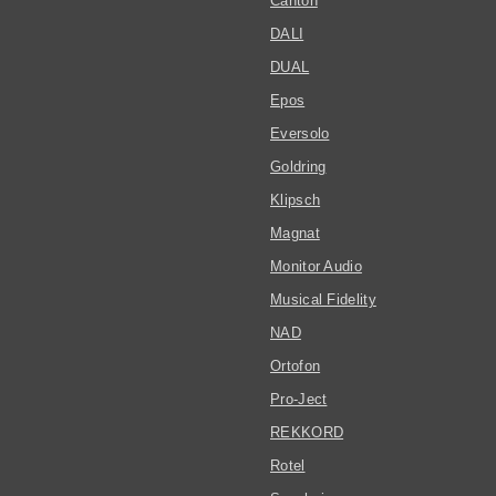
Canton
DALI
DUAL
Epos
Eversolo
Goldring
Klipsch
Magnat
Monitor Audio
Musical Fidelity
NAD
Ortofon
Pro-Ject
REKKORD
Rotel