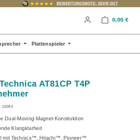
BEWERTUNGSNOTE: SEHR GUT
0,00 €
Ware
sprecher
Plattenspieler
Technica AT81CP T4P
nehmer
:
10063
ige Dual-Moving-Magnet-Konstruktion
ende Klangklarheit
l mit Technics™, Hitachi™, Pioneer™