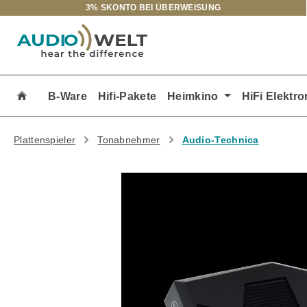
3% SKONTO BEI ÜBERWEISUNG
m Hauptinhalt springen
Zur Suche springen
Zur Hauptnavigation springen
B-Ware
Hifi-Pakete
Heimkino
HiFi Elektro
Plattenspieler
Tonabnehmer
Audio-Technica
Bildergalerie überspringen