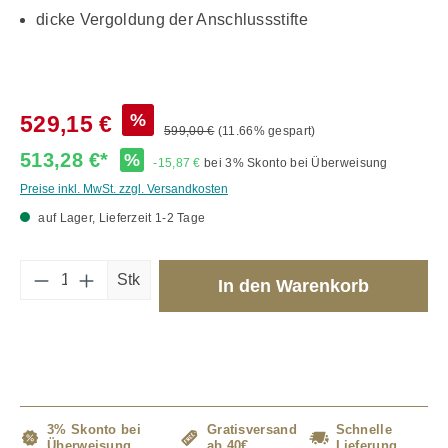
dicke Vergoldung der Anschlussstifte
%
529,15 €
599,00 €
(11.66% gespart)
513,28 €*
%
-15,87 €
bei 3% Skonto bei Überweisung
Preise inkl. MwSt. zzgl. Versandkosten
auf Lager, Lieferzeit 1-2 Tage
Produkt Anzahl: Gib den gewünschten Wert 
Stk
In den Warenkorb
3% Skonto bei
Gratisversand
Schnelle
Überweisung
ab 40€
Lieferung