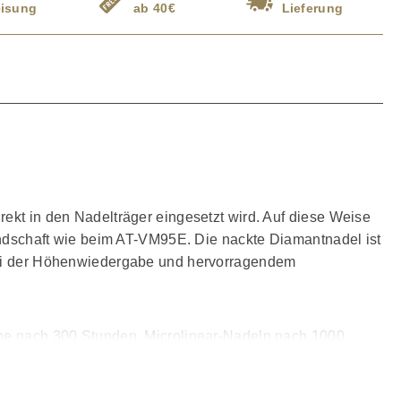
isung
ab 40€
Lieferung
rekt in den Nadelträger eingesetzt wird. Auf diese Weise
Rundschaft wie beim AT-VM95E. Die nackte Diamantnadel ist
 bei der Höhenwiedergabe und hervorragendem
sche nach 300 Stunden, Microlinear-Nadeln nach 1000
Abtastnadeln untereinander austauschen lassen und der