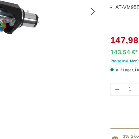
AT-VM95EN
147,98
143,54 €
Preise inkl. MwS
auf Lager, Li
Produkt 
3% Sko