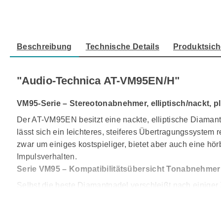
Beschreibung
Technische Details
Produktsich
"Audio-Technica AT-VM95EN/H"
VM95-Serie – Stereotonabnehmer, elliptisch/nackt, 
Der AT-VM95EN besitzt eine nackte, elliptische Diamantn
lässt sich ein leichteres, steiferes Übertragungssystem
zwar um einiges kostspieliger, bietet aber auch eine 
Impulsverhalten.
Serie VM95 – Kompatibilitätsübersicht Tonabnehmer
Selbst die beste Diamantnadel verschleißt nach einiger
Stunden und Shibata-Nadeln nach rund 800 Stunden.
Aus diesem Grund haben wir unsere Dual-Moving-Magnet