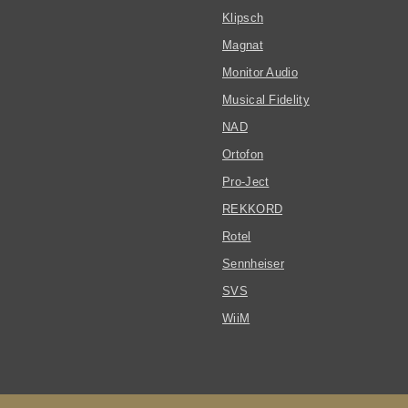
Klipsch
Magnat
Monitor Audio
Musical Fidelity
NAD
Ortofon
Pro-Ject
REKKORD
Rotel
Sennheiser
SVS
WiiM