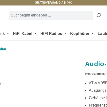
GRATISVERSAND AB 40€
nik
HiFi Kabel
HIFI Radios
Kopfhörer
Laut
nica
Audio-
Produktnummer
AT-VM95
Ausgangs
Gehäuse k
Frequenzg