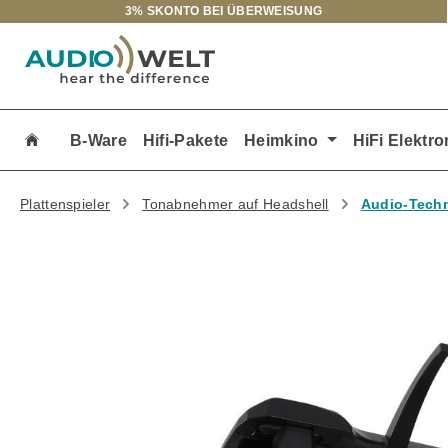
3% SKONTO BEI ÜBERWEISUNG
m Hauptinhalt springen
Zur Suche springen
Zur Hauptnavigation springen
B-Ware
Hifi-Pakete
Heimkino
HiFi Elektro
Plattenspieler
Tonabnehmer auf Headshell
Audio-Tech
Bildergalerie überspringen