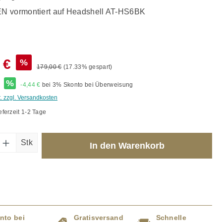
 vormontiert auf Headshell AT-HS6BK
 €
%
179,00 €
(17.33% gespart)
*
%
-4,44 €
bei 3% Skonto bei Überweisung
t. zzgl. Versandkosten
eferzeit 1-2 Tage
Anzahl: Gib den gewünschten Wert ein od
Stk
In den Warenkorb
nto bei
Gratisversand
Schnelle