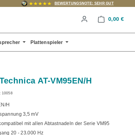
BEWERTUNGSNOTE: SEHR GUT
0,00 €
Ware
sprecher
Plattenspieler
Technica AT-VM95EN/H
:
10058
EN/H
spannung 3,5 mV
ompatibel mit allen Abtastnadeln der Serie VM95
ang 20 - 23.000 Hz