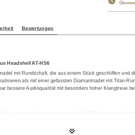
Überwe
erheit
Bewertungen
plus Headshell AT-HS6
adel mit Rundschaft, die aus einem Stück geschliffen und di
 realisieren als mit einer gefassten Diamantnadel mit Titan-
hörbar bessere Audioqualität mit besonders hoher Klangtreue
 Zeit – konische Nadeln nach ungefähr 500 Stunden, ellipti
-Tonabnehmer der VM95-Serie so konzipiert, dass sich die 