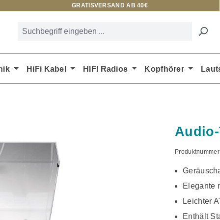
GRATISVERSAND AB 40€
nik
HiFi Kabel
HIFI Radios
Kopfhörer
Laut
Audio-
Produktnummer
Geräuscha
Elegante 
Leichter 
Enthält S