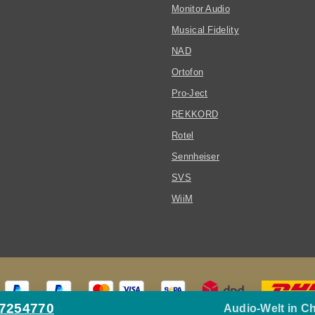
Monitor Audio
Musical Fidelity
NAD
Ortofon
Pro-Ject
REKKORD
Rotel
Sennheiser
SVS
WiiM
27254770
Audio-Welt in C