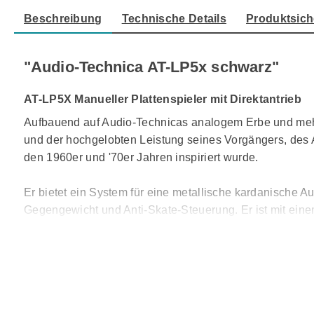
Beschreibung
Technische Details
Produktsich
"Audio-Technica AT-LP5x schwarz"
AT-LP5X Manueller Plattenspieler mit Direktantrieb
Aufbauend auf Audio-Technicas analogem Erbe und mehr 
und der hochgelobten Leistung seines Vorgängers, des 
den 1960er und '70er Jahren inspiriert wurde.
Er bietet ein System für eine metallische kardanische 
Gegengewicht und Anti-Skate-Steuerung. Er ist mit ei
Der AT-LP5x-Plattenspieler besteht aus vibrationsdämp
Niederfrequenzakustikrückkopplungen einschränkt. Sein
betrieben. Dies stellt eine stabile Drehung um die Ach
Rückkopplungen isoliert und dabei eine stabile Oberfläche