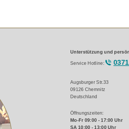
/MC-Phono-/Line-Vorverstärker, der ihm eine direkte Verbi
n Bauteilen erlaubt, die keinen eigenen Plattenspielerein
e mit weiteren Ausrüstungsteilen. Der Plattenspieler ist au
Unterstützung und persön
 klassischen A-T-Plattenspielermodellen der 1960er und 1970
.
0371
Service Hotline:
Augsburger Str.33
trifft die Performance seines erfolgreichen Vorgängers noch 
09126 Chemnitz
 Preamp-Gain-Schalter zur Umschaltung zwischen Moving-M
Deutschland
Öffnungszeiten:
Mo-Fr 09:00 - 17:00 Uhr
SA 10:00 - 13:00 Uhr