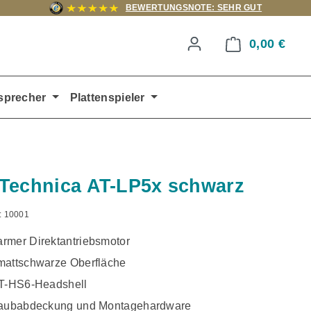
BEWERTUNGSNOTE: SEHR GUT
0,00 €
Ware
sprecher
Plattenspieler
Technica AT-LP5x schwarz
:
10001
rmer Direktantriebsmotor
mattschwarze Oberfläche
AT-HS6-Headshell
taubabdeckung und Montagehardware