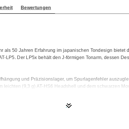
erheit
Bewertungen
als 50 Jahren Erfahrung im japanischen Tondesign bietet d
AT-LP5. Der LP5x behält den J-förmigen Tonarm, dessen Des
Aufhängung und Präzisionslager, um Spurlagenfehler auszugle
nem leichten (9,3 g) AT-HS6 Headshell und dem schwarzen 
fenden Materialien mit schweren Metalleinsätzen im Gehäuse
 präzisionsbearbeiteter, druckgegossener Aluminiumteller w
se bei 33-1/3, 45 und 78 U/min sicher. Eine 5 mm dicke Gum
 für alle LP-Format bereitstellt, deckt den Teller ab.