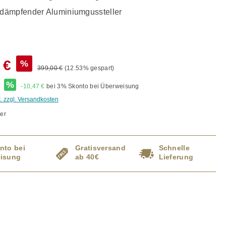
ämpfender Aluminiumgussteller
 €
%
399,00 €
(12.53% gespart)
*
%
-10,47 €
bei 3% Skonto bei Überweisung
t. zzgl. Versandkosten
er
nto bei
Gratisversand
Schnelle
isung
ab 40€
Lieferung