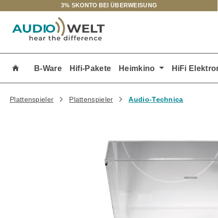
3% SKONTO BEI ÜBERWEISUNG
m Hauptinhalt springen
Zur Suche springen
Zur Hauptnavigation springen
B-Ware
Hifi-Pakete
Heimkino
HiFi Elektro
Plattenspieler
Plattenspieler
Audio-Technica
Bildergalerie überspringen