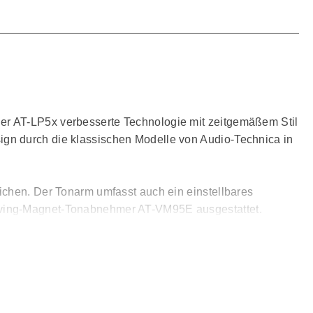
er AT-LP5x verbesserte Technologie mit zeitgemäßem Stil
ign durch die klassischen Modelle von Audio-Technica in
ichen. Der Tonarm umfasst auch ein einstellbares
Moving-Magnet-Tonabnehmer AT-VM95E ausgestattet.
 und wurde so entworfen, dass er
ird mit einem geräuscharmen Direktantriebsmotor
midämpfungsmatte, die gegen niederfrequente